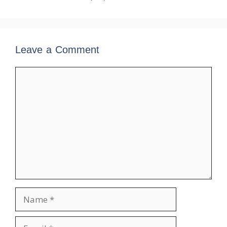
Leave a Comment
Comment
Name
Email