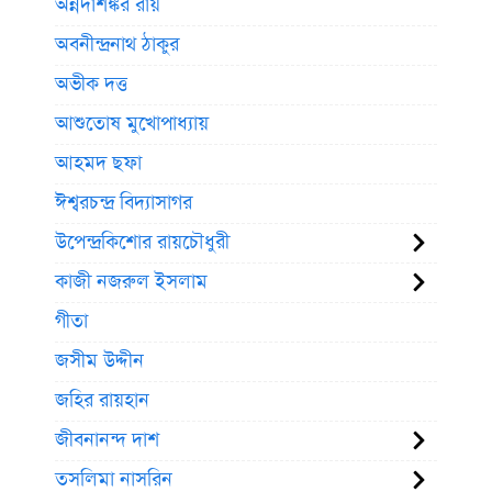
অন্নদাশঙ্কর রায়
অবনীন্দ্রনাথ ঠাকুর
অভীক দত্ত
আশুতোষ মুখোপাধ্যায়
আহমদ ছফা
ঈশ্বরচন্দ্র বিদ্যাসাগর
উপেন্দ্রকিশোর রায়চৌধুরী
কাজী নজরুল ইসলাম
গীতা
জসীম উদ্দীন
জহির রায়হান
জীবনানন্দ দাশ
তসলিমা নাসরিন