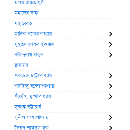
মলয় রায়চৌধুরী
মহাদেব সাহা
মহাভারত
মানিক বন্দ্যোপাধ্যায়
মুহম্মদ জাফর ইকবাল
রবীন্দ্রনাথ ঠাকুর
রামায়ণ
শরৎচন্দ্র চট্টোপাধ্যায়
শরদিন্দু বন্দ্যোপাধ্যায়
শীর্ষেন্দু মুখোপাধ্যায়
সুকান্ত ভট্টাচার্য
সুনীল গঙ্গোপাধ্যায়
সৈয়দ শামসুল হক