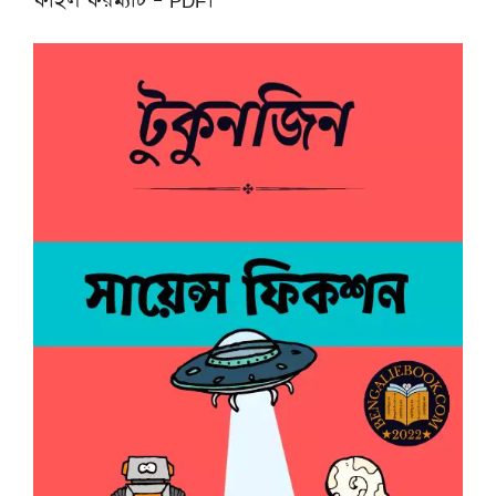
ফাইল ফরম্যাট – PDF।