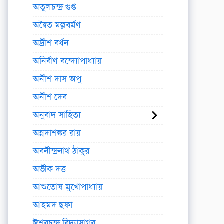
অতুলচন্দ্র গুপ্ত
অদ্বৈত মল্লবর্মণ
অদ্রীশ বর্ধন
অনির্বাণ বন্দ্যোপাধ্যায়
অনীশ দাস অপু
অনীশ দেব
অনুবাদ সাহিত্য
অন্নদাশঙ্কর রায়
অবনীন্দ্রনাথ ঠাকুর
অভীক দত্ত
আশুতোষ মুখোপাধ্যায়
আহমদ ছফা
ঈশ্বরচন্দ্র বিদ্যাসাগর