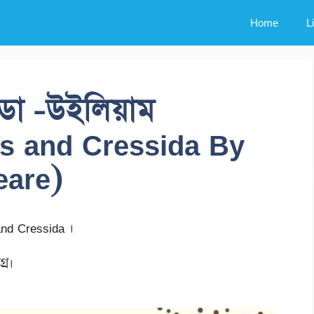
Home
L
েসিডা -উইলিয়াম
us and Cressida By
eare)
 and Cressida ।
্র।