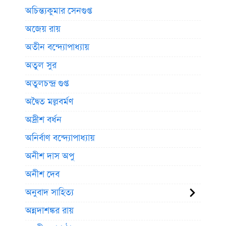
অচিন্ত্যকুমার সেনগুপ্ত
অজেয় রায়
অতীন বন্দ্যোপাধ্যায়
অতুল সুর
অতুলচন্দ্র গুপ্ত
অদ্বৈত মল্লবর্মণ
অদ্রীশ বর্ধন
অনির্বাণ বন্দ্যোপাধ্যায়
অনীশ দাস অপু
অনীশ দেব
অনুবাদ সাহিত্য
অন্নদাশঙ্কর রায়