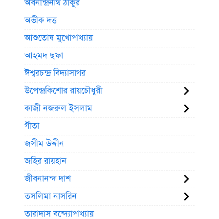
অবনীন্দ্রনাথ ঠাকুর
অভীক দত্ত
আশুতোষ মুখোপাধ্যায়
আহমদ ছফা
ঈশ্বরচন্দ্র বিদ্যাসাগর
উপেন্দ্রকিশোর রায়চৌধুরী
কাজী নজরুল ইসলাম
গীতা
জসীম উদ্দীন
জহির রায়হান
জীবনানন্দ দাশ
তসলিমা নাসরিন
তারাদাস বন্দ্যোপাধ্যায়