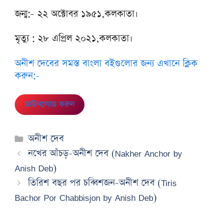
জন্ম:- ২২ অক্টোবর ১৯৫১,কলকাতা।
মৃত্যু : ২৮ এপ্রিল ২০২১,কলকাতা।
অনীশ দেবের সমস্ত বাংলা বইগুলোর জন্য এখানে ক্লিক
করুন:-
ডাউনলোড করুন
Categories
অনীশ দেব
নখের আঁচড়-অনীশ দেব (Nakher Anchor by
Anish Deb)
তিরিশ বছর পর চব্বিশজন-অনীশ দেব (Tiris
Bachor Por Chabbisjon by Anish Deb)