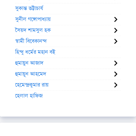
সুকান্ত ভট্টাচার্য
সুনীল গঙ্গোপাধ্যায়
সৈয়দ শামসুল হক
স্বামী বিবেকানন্দ
হিন্দু ধর্মের মহান বই
হুমায়ুন আজাদ
হুমায়ূন আহমেদ
হেমেন্দ্রকুমার রায়
হেলাল হাফিজ