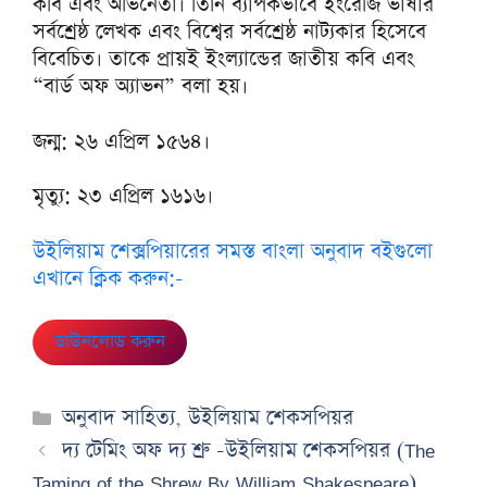
কবি এবং অভিনেতা। তিনি ব্যাপকভাবে ইংরেজি ভাষার
সর্বশ্রেষ্ঠ লেখক এবং বিশ্বের সর্বশ্রেষ্ঠ নাট্যকার হিসেবে
বিবেচিত। তাকে প্রায়ই ইংল্যান্ডের জাতীয় কবি এবং
“বার্ড অফ অ্যাভন” বলা হয়।
জন্ম: ২৬ এপ্রিল ১৫৬৪।
মৃত্যু: ২৩ এপ্রিল ১৬১৬।
উইলিয়াম শেক্সপিয়ারের সমস্ত বাংলা অনুবাদ বইগুলো
এখানে ক্লিক করুন:-
ডাউনলোড করুন
Categories
অনুবাদ সাহিত্য
,
উইলিয়াম শেকসপিয়র
দ্য টেমিং অফ দ্য শ্রু -উইলিয়াম শেকসপিয়র (The
Taming of the Shrew By William Shakespeare)