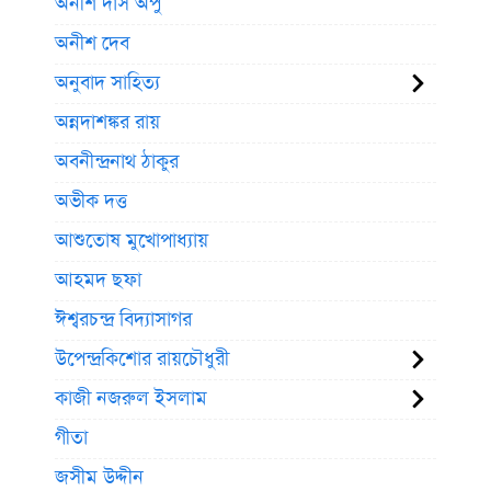
অনীশ দাস অপু
অনীশ দেব
অনুবাদ সাহিত্য
অন্নদাশঙ্কর রায়
অবনীন্দ্রনাথ ঠাকুর
অভীক দত্ত
আশুতোষ মুখোপাধ্যায়
আহমদ ছফা
ঈশ্বরচন্দ্র বিদ্যাসাগর
উপেন্দ্রকিশোর রায়চৌধুরী
কাজী নজরুল ইসলাম
গীতা
জসীম উদ্দীন