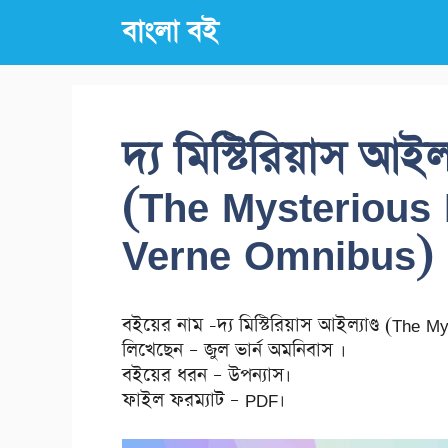
Skip
বাংলা বই
to
content
দ্য মিস্টিরিয়াস আইল্
(The Mysterious 
Verne Omnibus)
বইয়ের নাম -দ্য মিস্টিরিয়াস আইল্যাণ্ড (The M
লিখেছেন – জুল ভার্ন অমনিবাস ।
বইয়ের ধরন – উপন্যাস।
ফাইল ফরম্যাট – PDF।