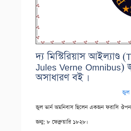
দ্য মিস্টিরিয়াস আইল্যাণ্ড
Jules Verne Omnibus) জ
অসাধারণ বই ।
জুল 
জুল ভার্ন অমনিবাস ছিলেন একজন ফরাসি ঔপন্য
জন্ম: ৮ ফেব্রুয়ারি ১৮২৮।