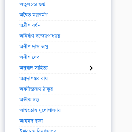
অতুলচন্দ্র গুপ্ত
অদ্বৈত মল্লবর্মণ
অদ্রীশ বর্ধন
অনির্বাণ বন্দ্যোপাধ্যায়
অনীশ দাস অপু
অনীশ দেব
অনুবাদ সাহিত্য
অন্নদাশঙ্কর রায়
অবনীন্দ্রনাথ ঠাকুর
অভীক দত্ত
আশুতোষ মুখোপাধ্যায়
আহমদ ছফা
ঈশ্বরচন্দ্র বিদ্যাসাগর