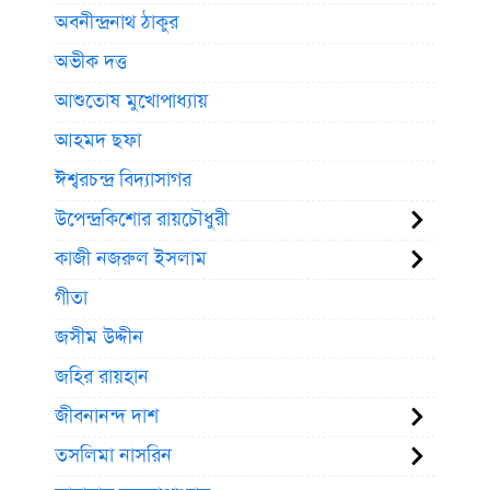
অবনীন্দ্রনাথ ঠাকুর
অভীক দত্ত
আশুতোষ মুখোপাধ্যায়
আহমদ ছফা
ঈশ্বরচন্দ্র বিদ্যাসাগর
উপেন্দ্রকিশোর রায়চৌধুরী
কাজী নজরুল ইসলাম
গীতা
জসীম উদ্দীন
জহির রায়হান
জীবনানন্দ দাশ
তসলিমা নাসরিন