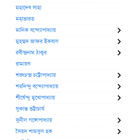
মহাদেব সাহা
মহাভারত
মানিক বন্দ্যোপাধ্যায়
মুহম্মদ জাফর ইকবাল
রবীন্দ্রনাথ ঠাকুর
রামায়ণ
শরৎচন্দ্র চট্টোপাধ্যায়
শরদিন্দু বন্দ্যোপাধ্যায়
শীর্ষেন্দু মুখোপাধ্যায়
সুকান্ত ভট্টাচার্য
সুনীল গঙ্গোপাধ্যায়
সৈয়দ শামসুল হক