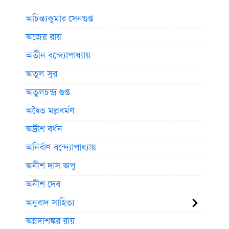
অচিন্ত্যকুমার সেনগুপ্ত
অজেয় রায়
অতীন বন্দ্যোপাধ্যায়
অতুল সুর
অতুলচন্দ্র গুপ্ত
অদ্বৈত মল্লবর্মণ
অদ্রীশ বর্ধন
অনির্বাণ বন্দ্যোপাধ্যায়
অনীশ দাস অপু
অনীশ দেব
অনুবাদ সাহিত্য
অন্নদাশঙ্কর রায়