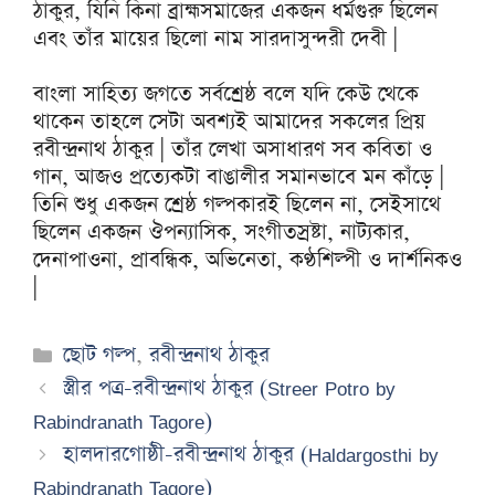
ঠাকুর, যিনি কিনা ব্রাহ্মসমাজের একজন ধর্মগুরু ছিলেন
এবং তাঁর মায়ের ছিলো নাম সারদাসুন্দরী দেবী |
বাংলা সাহিত্য জগতে সর্বশ্রেষ্ঠ বলে যদি কেউ থেকে
থাকেন তাহলে সেটা অবশ্যই আমাদের সকলের প্রিয়
রবীন্দ্রনাথ ঠাকুর | তাঁর লেখা অসাধারণ সব কবিতা ও
গান, আজও প্রত্যেকটা বাঙালীর সমানভাবে মন কাঁড়ে |
তিনি শুধু একজন শ্রেষ্ঠ গল্পকারই ছিলেন না, সেইসাথে
ছিলেন একজন ঔপন্যাসিক, সংগীতস্রষ্টা, নাট্যকার,
দেনাপাওনা, প্রাবন্ধিক, অভিনেতা, কণ্ঠশিল্পী ও দার্শনিকও
|
Categories
ছোট গল্প
,
রবীন্দ্রনাথ ঠাকুর
স্ত্রীর পত্র-রবীন্দ্রনাথ ঠাকুর (Streer Potro by
Rabindranath Tagore)
হালদারগোষ্ঠী-রবীন্দ্রনাথ ঠাকুর (Haldargosthi by
Rabindranath Tagore)