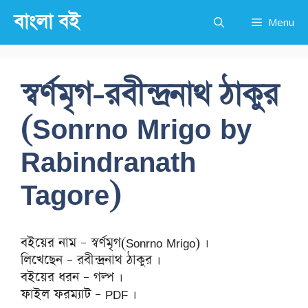
Skip
বাংলা বই
Menu
to
content
স্বর্ণমৃগ-রবীন্দ্রনাথ ঠাকুর
(Sonrno Mrigo by
Rabindranath
Tagore)
বইয়ের নাম – স্বর্ণমৃগ(Sonrno Mrigo) ।
লিখেছেন – রবীন্দ্রনাথ ঠাকুর ।
বইয়ের ধরন – গল্প ।
ফাইল ফরম্যাট – PDF ।