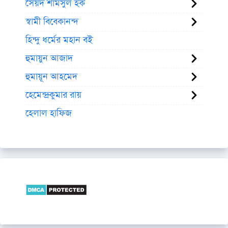
সৈয়দ শামসুল হক
স্বামী বিবেকানন্দ
হিন্দু ধর্মের মহান বই
হুমায়ুন আজাদ
হুমায়ূন আহমেদ
হেমেন্দ্রকুমার রায়
হেলাল হাফিজ