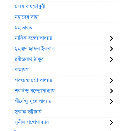
মলয় রায়চৌধুরী
মহাদেব সাহা
মহাভারত
মানিক বন্দ্যোপাধ্যায়
মুহম্মদ জাফর ইকবাল
রবীন্দ্রনাথ ঠাকুর
রামায়ণ
শরৎচন্দ্র চট্টোপাধ্যায়
শরদিন্দু বন্দ্যোপাধ্যায়
শীর্ষেন্দু মুখোপাধ্যায়
সুকান্ত ভট্টাচার্য
সুনীল গঙ্গোপাধ্যায়