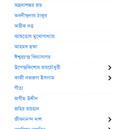
অন্নদাশঙ্কর রায়
অবনীন্দ্রনাথ ঠাকুর
অভীক দত্ত
আশুতোষ মুখোপাধ্যায়
আহমদ ছফা
ঈশ্বরচন্দ্র বিদ্যাসাগর
উপেন্দ্রকিশোর রায়চৌধুরী
কাজী নজরুল ইসলাম
গীতা
জসীম উদ্দীন
জহির রায়হান
জীবনানন্দ দাশ