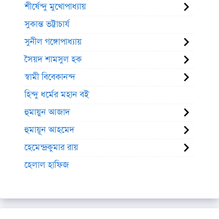
শীর্ষেন্দু মুখোপাধ্যায়
সুকান্ত ভট্টাচার্য
সুনীল গঙ্গোপাধ্যায়
সৈয়দ শামসুল হক
স্বামী বিবেকানন্দ
হিন্দু ধর্মের মহান বই
হুমায়ুন আজাদ
হুমায়ূন আহমেদ
হেমেন্দ্রকুমার রায়
হেলাল হাফিজ