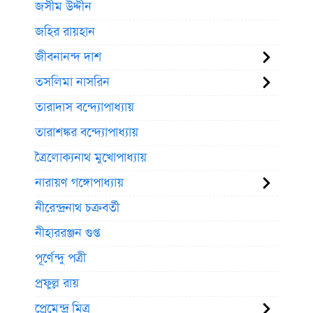
জসীম উদ্দীন
জহির রায়হান
জীবনানন্দ দাশ
তসলিমা নাসরিন
তারাদাস বন্দ্যোপাধ্যায়
তারাশঙ্কর বন্দ্যোপাধ্যায়
ত্রৈলোক্যনাথ মুখোপাধ্যায়
নারায়ণ গঙ্গোপাধ্যায়
নীরেন্দ্রনাথ চক্রবর্তী
নীহাররঞ্জন গুপ্ত
পূর্ণেন্দু পত্রী
প্রফুল্ল রায়
প্রেমেন্দ্র মিত্র