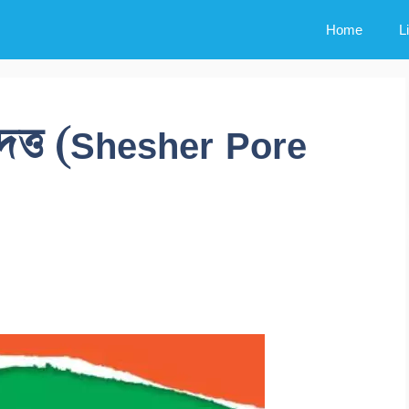
Home
L
ত্ত (Shesher Pore