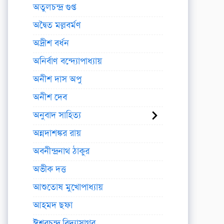
অতুলচন্দ্র গুপ্ত
অদ্বৈত মল্লবর্মণ
অদ্রীশ বর্ধন
অনির্বাণ বন্দ্যোপাধ্যায়
অনীশ দাস অপু
অনীশ দেব
অনুবাদ সাহিত্য
অন্নদাশঙ্কর রায়
অবনীন্দ্রনাথ ঠাকুর
অভীক দত্ত
আশুতোষ মুখোপাধ্যায়
আহমদ ছফা
ঈশ্বরচন্দ্র বিদ্যাসাগর