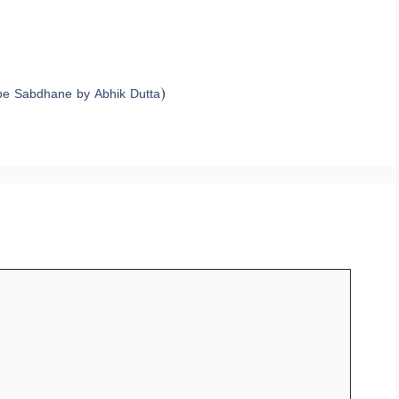
obe Sabdhane by Abhik Dutta)