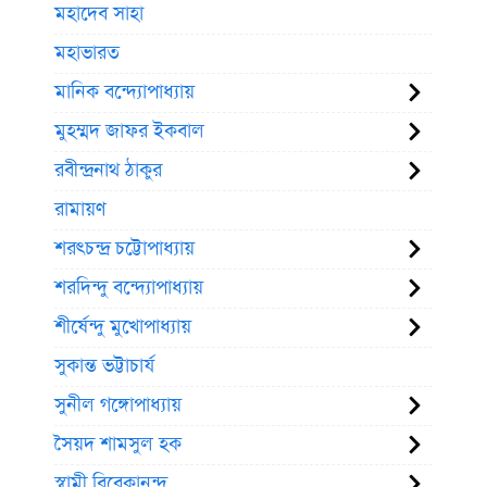
মহাদেব সাহা
মহাভারত
মানিক বন্দ্যোপাধ্যায়
মুহম্মদ জাফর ইকবাল
রবীন্দ্রনাথ ঠাকুর
রামায়ণ
শরৎচন্দ্র চট্টোপাধ্যায়
শরদিন্দু বন্দ্যোপাধ্যায়
শীর্ষেন্দু মুখোপাধ্যায়
সুকান্ত ভট্টাচার্য
সুনীল গঙ্গোপাধ্যায়
সৈয়দ শামসুল হক
স্বামী বিবেকানন্দ