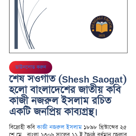
ডাউনলোড করুন
শেষ সওগাত (Shesh Saogat)
হলো বাংলাদেশের জাতীয় কবি
কাজী নজরুল ইসলাম রচিত
একটি জনপ্রিয় কাব্যগ্রন্থ।
বিদ্রোহী কবি
কাজী নজরুল ইসলাম
১৮৯৮ খ্রিস্টাব্দের ২৫
শে মে , বাংলা ১৩০৬ সালের ১১ ই জ্যৈষ্ঠ বর্ধমান জেলার