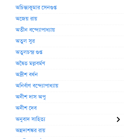
অচিন্ত্যকুমার সেনগুপ্ত
অজেয় রায়
অতীন বন্দ্যোপাধ্যায়
অতুল সুর
অতুলচন্দ্র গুপ্ত
অদ্বৈত মল্লবর্মণ
অদ্রীশ বর্ধন
অনির্বাণ বন্দ্যোপাধ্যায়
অনীশ দাস অপু
অনীশ দেব
অনুবাদ সাহিত্য
অন্নদাশঙ্কর রায়