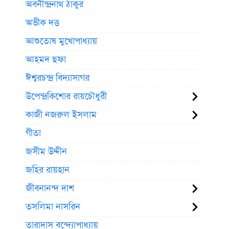
অবনীন্দ্রনাথ ঠাকুর
অভীক দত্ত
আশুতোষ মুখোপাধ্যায়
আহমদ ছফা
ঈশ্বরচন্দ্র বিদ্যাসাগর
উপেন্দ্রকিশোর রায়চৌধুরী
কাজী নজরুল ইসলাম
গীতা
জসীম উদ্দীন
জহির রায়হান
জীবনানন্দ দাশ
তসলিমা নাসরিন
তারাদাস বন্দ্যোপাধ্যায়