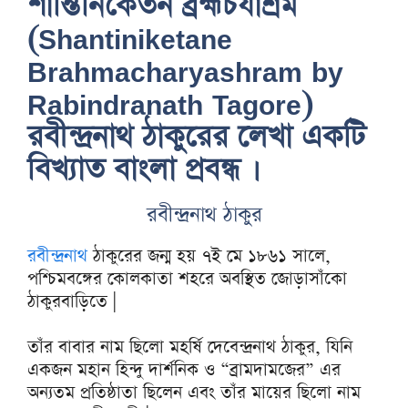
শান্তিনিকেতন ব্রহ্মচর্যাশ্রম
(Shantiniketane
Brahmacharyashram by
Rabindranath Tagore)
রবীন্দ্রনাথ ঠাকুরের লেখা একটি
বিখ্যাত বাংলা প্রবন্ধ ।
রবীন্দ্রনাথ ঠাকুর
রবীন্দ্রনাথ
ঠাকুরের জন্ম হয় ৭ই মে ১৮৬১ সালে,
পশ্চিমবঙ্গের কোলকাতা শহরে অবস্থিত জোড়াসাঁকো
ঠাকুরবাড়িতে |
তাঁর বাবার নাম ছিলো মহর্ষি দেবেন্দ্রনাথ ঠাকুর, যিনি
একজন মহান হিন্দু দার্শনিক ও “ব্রামদামজের” এর
অন্যতম প্রতিষ্ঠাতা ছিলেন এবং তাঁর মায়ের ছিলো নাম