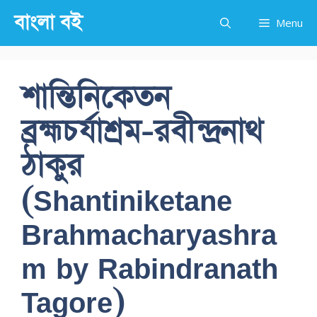
Skip
বাংলা বই
Menu
to
content
শান্তিনিকেতন
ব্রহ্মচর্যাশ্রম-রবীন্দ্রনাথ
ঠাকুর
(Shantiniketane
Brahmacharyashra
m by Rabindranath
Tagore)