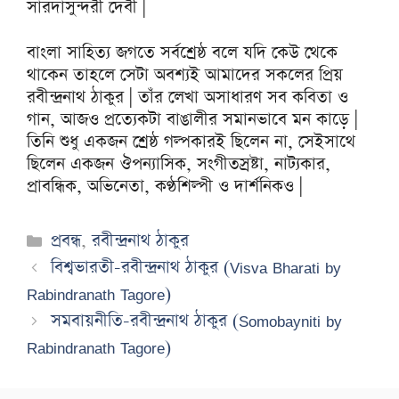
সারদাসুন্দরী দেবী |
বাংলা সাহিত্য জগতে সর্বশ্রেষ্ঠ বলে যদি কেউ থেকে
থাকেন তাহলে সেটা অবশ্যই আমাদের সকলের প্রিয়
রবীন্দ্রনাথ ঠাকুর | তাঁর লেখা অসাধারণ সব কবিতা ও
গান, আজও প্রত্যেকটা বাঙালীর সমানভাবে মন কাড়ে |
তিনি শুধু একজন শ্রেষ্ঠ গল্পকারই ছিলেন না, সেইসাথে
ছিলেন একজন ঔপন্যাসিক, সংগীতস্রষ্টা, নাট্যকার,
প্রাবন্ধিক, অভিনেতা, কণ্ঠশিল্পী ও দার্শনিকও |
Categories
প্রবন্ধ
,
রবীন্দ্রনাথ ঠাকুর
বিশ্বভারতী-রবীন্দ্রনাথ ঠাকুর (Visva Bharati by
Rabindranath Tagore)
সমবায়নীতি-রবীন্দ্রনাথ ঠাকুর (Somobayniti by
Rabindranath Tagore)