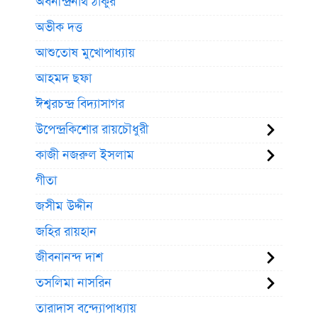
অবনীন্দ্রনাথ ঠাকুর
অভীক দত্ত
আশুতোষ মুখোপাধ্যায়
আহমদ ছফা
ঈশ্বরচন্দ্র বিদ্যাসাগর
উপেন্দ্রকিশোর রায়চৌধুরী
কাজী নজরুল ইসলাম
গীতা
জসীম উদ্দীন
জহির রায়হান
জীবনানন্দ দাশ
তসলিমা নাসরিন
তারাদাস বন্দ্যোপাধ্যায়