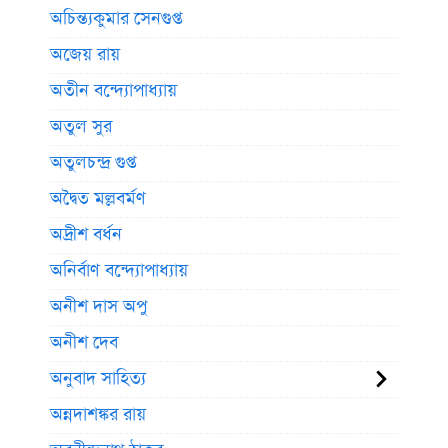
অচিন্ত্যকুমার সেনগুপ্ত
অজেয় রায়
অতীন বন্দ্যোপাধ্যায়
অতুল সুর
অতুলচন্দ্র গুপ্ত
অদ্বৈত মল্লবর্মণ
অদ্রীশ বর্ধন
অনির্বাণ বন্দ্যোপাধ্যায়
অনীশ দাস অপু
অনীশ দেব
অনুবাদ সাহিত্য
অন্নদাশঙ্কর রায়