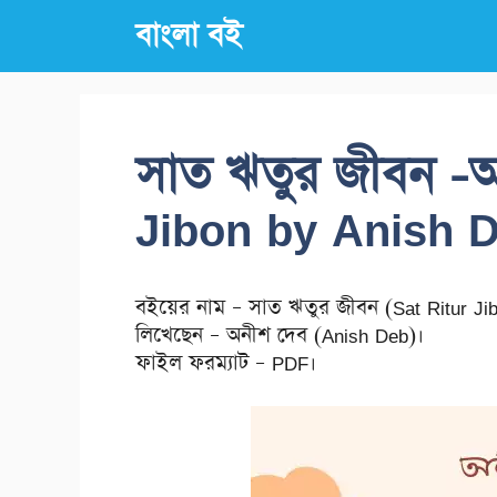
Skip
বাংলা বই
to
content
সাত ঋতুর জীবন -অ
Jibon by Anish 
বইয়ের নাম – সাত ঋতুর জীবন (Sat Ritur Jib
লিখেছেন – অনীশ দেব (Anish Deb)।
ফাইল ফরম্যাট – PDF।