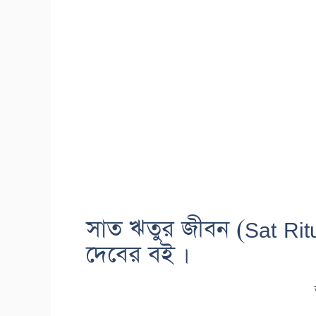
সাত ঋতুর জীবন (Sat Rit
দেবের বই ।