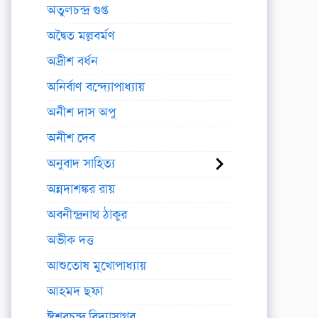
অতুলচন্দ্র গুপ্ত
অদ্বৈত মল্লবর্মণ
অদ্রীশ বর্ধন
অনির্বাণ বন্দ্যোপাধ্যায়
অনীশ দাস অপু
অনীশ দেব
অনুবাদ সাহিত্য
অন্নদাশঙ্কর রায়
অবনীন্দ্রনাথ ঠাকুর
অভীক দত্ত
আশুতোষ মুখোপাধ্যায়
আহমদ ছফা
ঈশ্বরচন্দ্র বিদ্যাসাগর