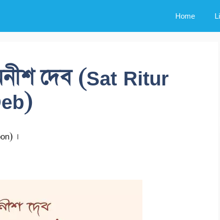
Home
L
নীশ দেব (Sat Ritur
Deb)
on) ।