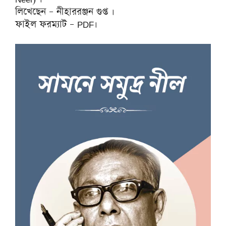
লিখেছেন – নীহাররঞ্জন গুপ্ত ।
ফাইল ফরম্যাট – PDF।