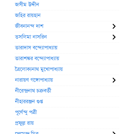
জসীম উদ্দীন
জহির রায়হান
জীবনানন্দ দাশ
তসলিমা নাসরিন
তারাদাস বন্দ্যোপাধ্যায়
তারাশঙ্কর বন্দ্যোপাধ্যায়
ত্রৈলোক্যনাথ মুখোপাধ্যায়
নারায়ণ গঙ্গোপাধ্যায়
নীরেন্দ্রনাথ চক্রবর্তী
নীহাররঞ্জন গুপ্ত
পূর্ণেন্দু পত্রী
প্রফুল্ল রায়
প্রেমেন্দ্র মিত্র