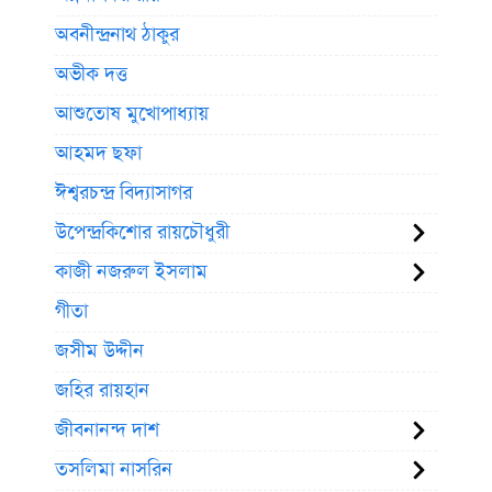
অবনীন্দ্রনাথ ঠাকুর
অভীক দত্ত
আশুতোষ মুখোপাধ্যায়
আহমদ ছফা
ঈশ্বরচন্দ্র বিদ্যাসাগর
উপেন্দ্রকিশোর রায়চৌধুরী
কাজী নজরুল ইসলাম
গীতা
জসীম উদ্দীন
জহির রায়হান
জীবনানন্দ দাশ
তসলিমা নাসরিন