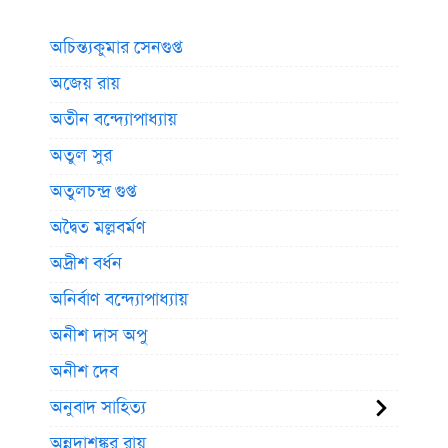
অচিন্ত্যকুমার সেনগুপ্ত
অজেয় রায়
অতীন বন্দ্যোপাধ্যায়
অতুল সুর
অতুলচন্দ্র গুপ্ত
অদ্বৈত মল্লবর্মণ
অদ্রীশ বর্ধন
অনির্বাণ বন্দ্যোপাধ্যায়
অনীশ দাস অপু
অনীশ দেব
অনুবাদ সাহিত্য
অন্নদাশঙ্কর রায়