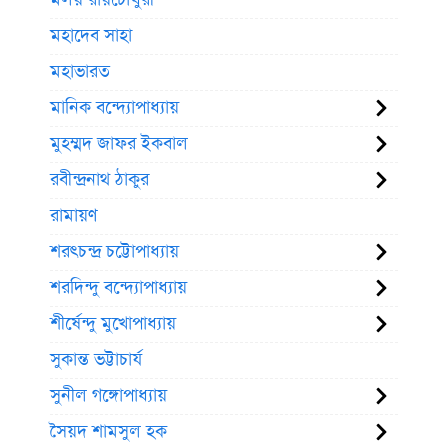
মহাদেব সাহা
মহাভারত
মানিক বন্দ্যোপাধ্যায়
মুহম্মদ জাফর ইকবাল
রবীন্দ্রনাথ ঠাকুর
রামায়ণ
শরৎচন্দ্র চট্টোপাধ্যায়
শরদিন্দু বন্দ্যোপাধ্যায়
শীর্ষেন্দু মুখোপাধ্যায়
সুকান্ত ভট্টাচার্য
সুনীল গঙ্গোপাধ্যায়
সৈয়দ শামসুল হক