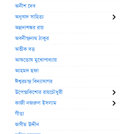
অনীশ দেব
অনুবাদ সাহিত্য
অন্নদাশঙ্কর রায়
অবনীন্দ্রনাথ ঠাকুর
অভীক দত্ত
আশুতোষ মুখোপাধ্যায়
আহমদ ছফা
ঈশ্বরচন্দ্র বিদ্যাসাগর
উপেন্দ্রকিশোর রায়চৌধুরী
কাজী নজরুল ইসলাম
গীতা
জসীম উদ্দীন