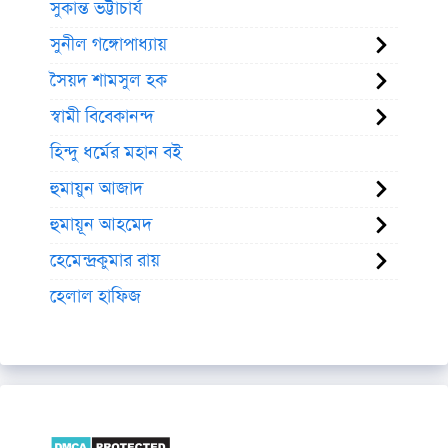
সুকান্ত ভট্টাচার্য
সুনীল গঙ্গোপাধ্যায়
সৈয়দ শামসুল হক
স্বামী বিবেকানন্দ
হিন্দু ধর্মের মহান বই
হুমায়ুন আজাদ
হুমায়ূন আহমেদ
হেমেন্দ্রকুমার রায়
হেলাল হাফিজ