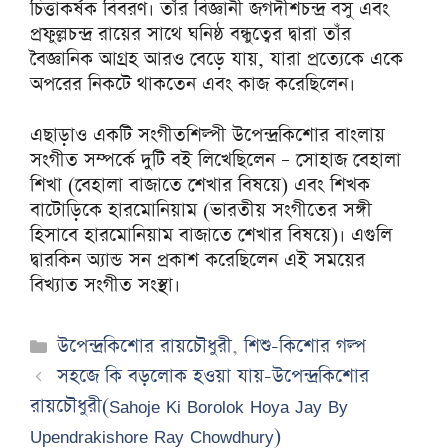
চিত্তাকর্ষক বিবরণ। তাঁর বিজ্ঞানী জগদীশচন্দ্র বসু এবং
প্রফুল্লচন্দ্র রায়ের সাথে ঘনিষ্ঠ বন্ধুত্বের দ্বারা তাঁর
বৈজ্ঞানিক আগ্রহ আরও বেড়ে যায়, যারা প্রত্যেকে একে
অপরের নিকটে থাকতেন এবং কাজ করেছিলেন।
এছাড়াও একটি সংগীতশিল্পী উপেন্দ্রকিশোর বাংলায়
সংগীত সম্পর্কে দুটি বই লিখেছিলেন – সোহাজ বেহালা
শিখা (বেহালা বাজাতে শেখার বিষয়ে) এবং শিখক
বাটোড়িকে হারমোনিয়াম (ভারতীয় সংগীতের সঙ্গী
হিসাবে হারমোনিয়াম বাজাতে শেখার বিষয়ে)। এগুলি
দ্বারকিন অ্যান্ড সন প্রকাশ করেছিলেন এই সময়ের
বিখ্যাত সংগীত সংস্থা।
Categories
উপেন্দ্রকিশোর রায়চৌধুরী
,
শিশু-কিশোর গল্প
সহজে কি বড়লোক হওয়া যায়-উপেন্দ্রকিশোর
রায়চৌধুরী(Sahoje Ki Borolok Hoya Jay By
Upendrakishore Ray Chowdhury)