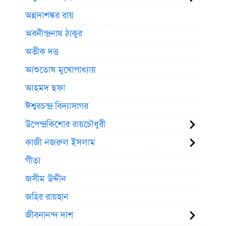
অন্নদাশঙ্কর রায়
অবনীন্দ্রনাথ ঠাকুর
অভীক দত্ত
আশুতোষ মুখোপাধ্যায়
আহমদ ছফা
ঈশ্বরচন্দ্র বিদ্যাসাগর
উপেন্দ্রকিশোর রায়চৌধুরী
কাজী নজরুল ইসলাম
গীতা
জসীম উদ্দীন
জহির রায়হান
জীবনানন্দ দাশ