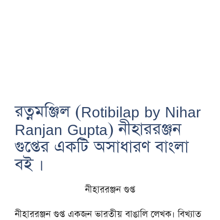
রত্নমঞ্জিল (Rotibilap by Nihar
Ranjan Gupta) নীহাররঞ্জন
গুপ্তের একটি অসাধারণ বাংলা
বই ।
নীহাররঞ্জন গুপ্ত
নীহাররঞ্জন গুপ্ত একজন ভারতীয় বাঙালি লেখক। বিখ্যাত