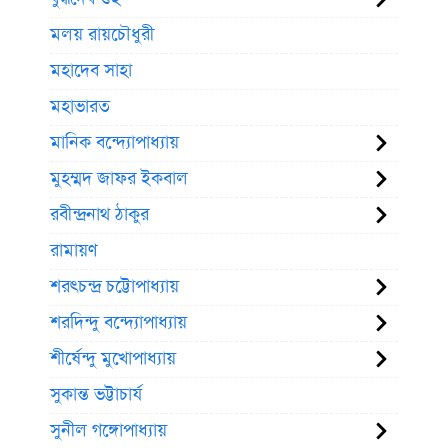
মলয় রায়চৌধুরী
মহাদেব সাহা
মহাভারত
মানিক বন্দ্যোপাধ্যায়
মুহম্মদ জাফর ইকবাল
রবীন্দ্রনাথ ঠাকুর
রামায়ণ
শরৎচন্দ্র চট্টোপাধ্যায়
শরদিন্দু বন্দ্যোপাধ্যায়
শীর্ষেন্দু মুখোপাধ্যায়
সুকান্ত ভট্টাচার্য
সুনীল গঙ্গোপাধ্যায়