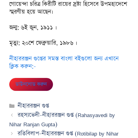
গোয়েন্দা চরিত্র কিরীটি রায়ের স্রষ্টা হিসেবে উপমহাদেশে
স্মরণীয় হয়ে আছেন।
জন্ম: ৬ই জুন, ১৯১১ ।
মৃত্যু: ২০শে ফেব্রুয়ারি, ১৯৮৬ ।
নীহাররঞ্জন গুপ্তের সমস্ত বাংলা বইগুলো জন্য এখানে
ক্লিক করুন:-
ডাউনলোড করুন
Categories
নীহাররঞ্জন গুপ্ত
রহস্যভেদী-নীহাররঞ্জন গুপ্ত (Rahasyavedi by
Nihar Ranjan Gupta)
রতিবিলাপ-নীহাররঞ্জন গুপ্ত (Rotibilap by Nihar