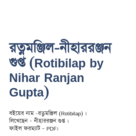
রত্নমঞ্জিল-নীহাররঞ্জন
গুপ্ত (Rotibilap by
Nihar Ranjan
Gupta)
বইয়ের নাম -রত্নমঞ্জিল (Rotibilap) ।
লিখেছেন – নীহাররঞ্জন গুপ্ত ।
ফাইল ফরম্যাট – PDF।