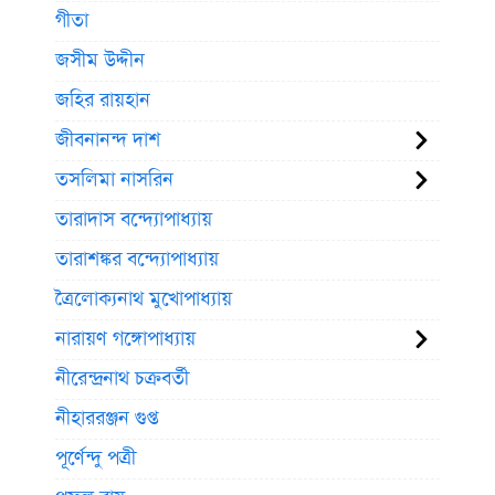
গীতা
জসীম উদ্দীন
জহির রায়হান
জীবনানন্দ দাশ
তসলিমা নাসরিন
তারাদাস বন্দ্যোপাধ্যায়
তারাশঙ্কর বন্দ্যোপাধ্যায়
ত্রৈলোক্যনাথ মুখোপাধ্যায়
নারায়ণ গঙ্গোপাধ্যায়
নীরেন্দ্রনাথ চক্রবর্তী
নীহাররঞ্জন গুপ্ত
পূর্ণেন্দু পত্রী