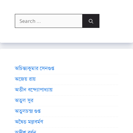
Search
for:
অচিন্ত্যকুমার সেনগুপ্ত
অজেয় রায়
অতীন বন্দ্যোপাধ্যায়
অতুল সুর
অতুলচন্দ্র গুপ্ত
অদ্বৈত মল্লবর্মণ
অদ্রীশ বর্ধন