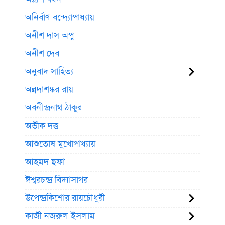
অনির্বাণ বন্দ্যোপাধ্যায়
অনীশ দাস অপু
অনীশ দেব
অনুবাদ সাহিত্য
অন্নদাশঙ্কর রায়
অবনীন্দ্রনাথ ঠাকুর
অভীক দত্ত
আশুতোষ মুখোপাধ্যায়
আহমদ ছফা
ঈশ্বরচন্দ্র বিদ্যাসাগর
উপেন্দ্রকিশোর রায়চৌধুরী
কাজী নজরুল ইসলাম