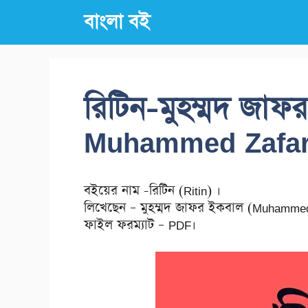
Skip
বাংলা বই
to
content
রিটিন-মুহম্মদ জাফ
Muhammed Zafar 
বইয়ের নাম -রিটিন (Ritin) ।
লিখেছেন – মুহম্মদ জাফর ইকবাল (Muhammed 
ফাইল ফরম্যাট – PDF।