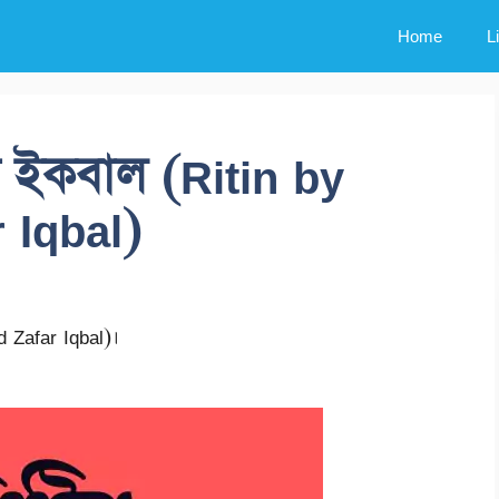
Home
L
র ইকবাল (Ritin by
Iqbal)
Zafar Iqbal)।