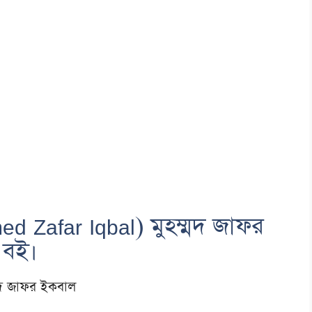
d Zafar Iqbal) মুহম্মদ জাফর
 বই।
্মদ জাফর ইকবাল