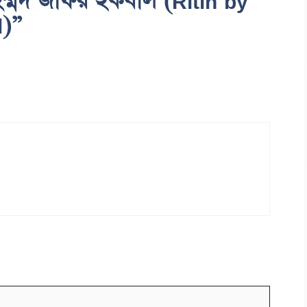
হম্মদ জাফর ইকবাল (Ritin by
l)”