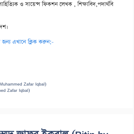
িত্যিক ও সায়েন্স ফিকশন লেখক , শিক্ষাবিদ,পদার্থবি
দেশ।
জন্য এখানে ক্লিক করুন:-
 Muhammed Zafar Iqbal)
med Zafar Iqbal)