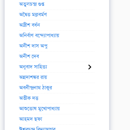
অতুলচন্দ্র গুপ্ত
অদ্বৈত মল্লবর্মণ
অদ্রীশ বর্ধন
অনির্বাণ বন্দ্যোপাধ্যায়
অনীশ দাস অপু
অনীশ দেব
অনুবাদ সাহিত্য
অন্নদাশঙ্কর রায়
অবনীন্দ্রনাথ ঠাকুর
অভীক দত্ত
আশুতোষ মুখোপাধ্যায়
আহমদ ছফা
ঈশ্বরচন্দ্র বিদ্যাসাগর