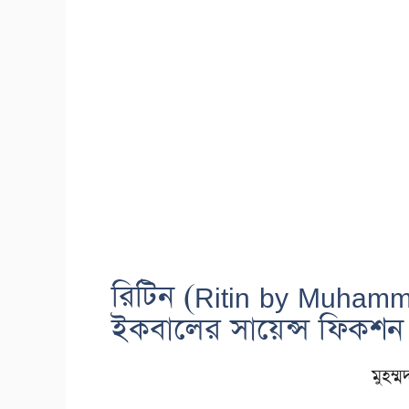
রিটিন (Ritin by Muhamme
ইকবালের সায়েন্স ফিকশন
মুহম