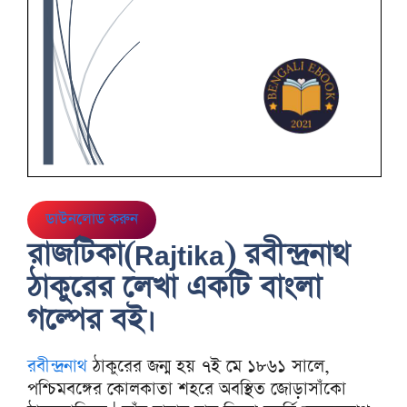
ডাউনলোড করুন
রাজটিকা(Rajtika) রবীন্দ্রনাথ
ঠাকুরের লেখা একটি বাংলা
গল্পের বই।
রবীন্দ্রনাথ
ঠাকুরের জন্ম হয় ৭ই মে ১৮৬১ সালে,
পশ্চিমবঙ্গের কোলকাতা শহরে অবস্থিত জোড়াসাঁকো