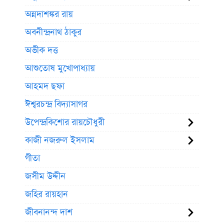
অন্নদাশঙ্কর রায়
অবনীন্দ্রনাথ ঠাকুর
অভীক দত্ত
আশুতোষ মুখোপাধ্যায়
আহমদ ছফা
ঈশ্বরচন্দ্র বিদ্যাসাগর
উপেন্দ্রকিশোর রায়চৌধুরী
কাজী নজরুল ইসলাম
গীতা
জসীম উদ্দীন
জহির রায়হান
জীবনানন্দ দাশ