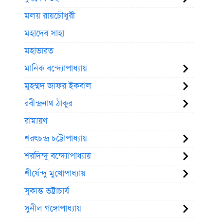
মলয় রায়চৌধুরী
মহাদেব সাহা
মহাভারত
মানিক বন্দ্যোপাধ্যায়
মুহম্মদ জাফর ইকবাল
রবীন্দ্রনাথ ঠাকুর
রামায়ণ
শরৎচন্দ্র চট্টোপাধ্যায়
শরদিন্দু বন্দ্যোপাধ্যায়
শীর্ষেন্দু মুখোপাধ্যায়
সুকান্ত ভট্টাচার্য
সুনীল গঙ্গোপাধ্যায়