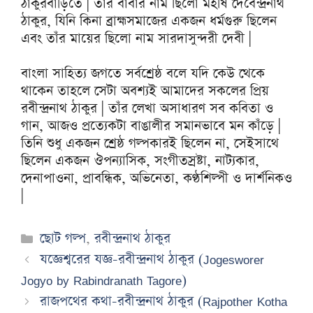
ঠাকুরবাড়িতে | তাঁর বাবার নাম ছিলো মহর্ষি দেবেন্দ্রনাথ
ঠাকুর, যিনি কিনা ব্রাহ্মসমাজের একজন ধর্মগুরু ছিলেন
এবং তাঁর মায়ের ছিলো নাম সারদাসুন্দরী দেবী |
বাংলা সাহিত্য জগতে সর্বশ্রেষ্ঠ বলে যদি কেউ থেকে
থাকেন তাহলে সেটা অবশ্যই আমাদের সকলের প্রিয়
রবীন্দ্রনাথ ঠাকুর | তাঁর লেখা অসাধারণ সব কবিতা ও
গান, আজও প্রত্যেকটা বাঙালীর সমানভাবে মন কাঁড়ে |
তিনি শুধু একজন শ্রেষ্ঠ গল্পকারই ছিলেন না, সেইসাথে
ছিলেন একজন ঔপন্যাসিক, সংগীতস্রষ্টা, নাট্যকার,
দেনাপাওনা, প্রাবন্ধিক, অভিনেতা, কণ্ঠশিল্পী ও দার্শনিকও
|
Categories
ছোট গল্প
,
রবীন্দ্রনাথ ঠাকুর
যজ্ঞেশ্বরের যজ্ঞ-রবীন্দ্রনাথ ঠাকুর (Jogesworer
Jogyo by Rabindranath Tagore)
রাজপথের কথা-রবীন্দ্রনাথ ঠাকুর (Rajpother Kotha