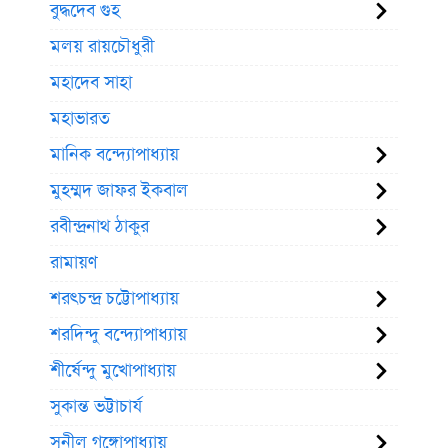
বুদ্ধদেব গুহ
মলয় রায়চৌধুরী
মহাদেব সাহা
মহাভারত
মানিক বন্দ্যোপাধ্যায়
মুহম্মদ জাফর ইকবাল
রবীন্দ্রনাথ ঠাকুর
রামায়ণ
শরৎচন্দ্র চট্টোপাধ্যায়
শরদিন্দু বন্দ্যোপাধ্যায়
শীর্ষেন্দু মুখোপাধ্যায়
সুকান্ত ভট্টাচার্য
সুনীল গঙ্গোপাধ্যায়