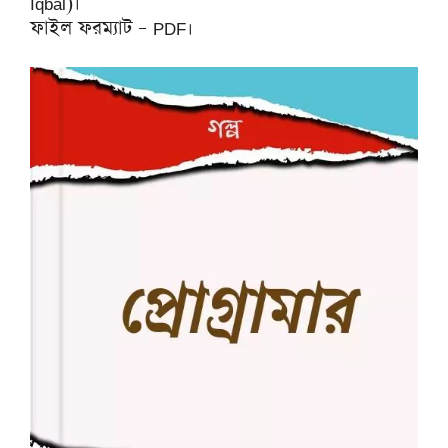
Iqbal)।
ফাইল ফরম্যাট – PDF।