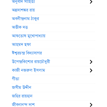
অনুবাদ সাহিত্য
অন্নদাশঙ্কর রায়
অবনীন্দ্রনাথ ঠাকুর
অভীক দত্ত
আশুতোষ মুখোপাধ্যায়
আহমদ ছফা
ঈশ্বরচন্দ্র বিদ্যাসাগর
উপেন্দ্রকিশোর রায়চৌধুরী
কাজী নজরুল ইসলাম
গীতা
জসীম উদ্দীন
জহির রায়হান
জীবনানন্দ দাশ