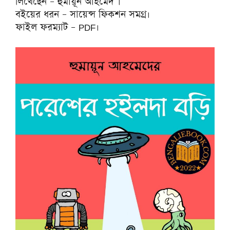
লিখেছেন – হুমায়ূন আহমেদ ।
বইয়ের ধরন – সায়েন্স ফিকশন সমগ্র।
ফাইল ফরম্যাট – PDF।