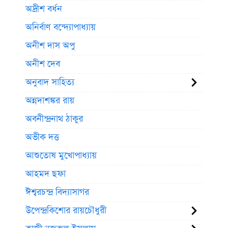
অদ্রীশ বর্ধন
অনির্বাণ বন্দ্যোপাধ্যায়
অনীশ দাস অপু
অনীশ দেব
অনুবাদ সাহিত্য
অন্নদাশঙ্কর রায়
অবনীন্দ্রনাথ ঠাকুর
অভীক দত্ত
আশুতোষ মুখোপাধ্যায়
আহমদ ছফা
ঈশ্বরচন্দ্র বিদ্যাসাগর
উপেন্দ্রকিশোর রায়চৌধুরী