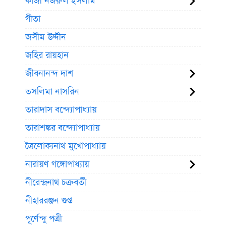
কাজী নজরুল ইসলাম
গীতা
জসীম উদ্দীন
জহির রায়হান
জীবনানন্দ দাশ
তসলিমা নাসরিন
তারাদাস বন্দ্যোপাধ্যায়
তারাশঙ্কর বন্দ্যোপাধ্যায়
ত্রৈলোক্যনাথ মুখোপাধ্যায়
নারায়ণ গঙ্গোপাধ্যায়
নীরেন্দ্রনাথ চক্রবর্তী
নীহাররঞ্জন গুপ্ত
পূর্ণেন্দু পত্রী