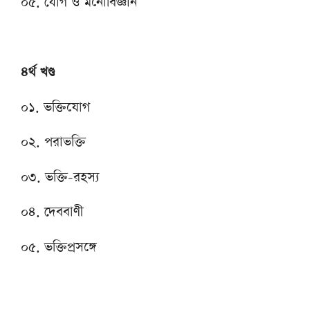
০৫. যোগ ও মনোবিজ্ঞান
৪র্থ খণ্ড
০১. ভক্তিযোগ
০২. পরাভক্তি
০৩. ভক্তি-রহস্য
০৪. দেববাণী
০৫. ভক্তিপ্রসঙ্গে