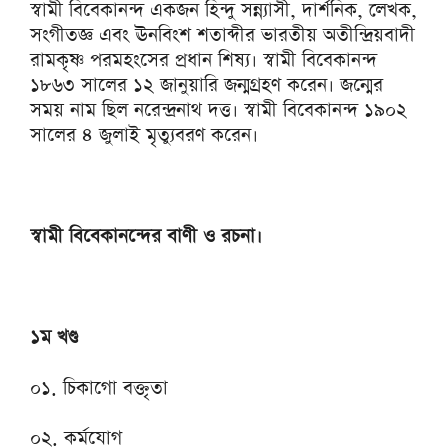
স্বামী বিবেকানন্দ একজন হিন্দু সন্ন্যাসী, দার্শনিক, লেখক,
সংগীতজ্ঞ এবং ঊনবিংশ শতাব্দীর ভারতীয় অতীন্দ্রিয়বাদী
রামকৃষ্ণ পরমহংসের প্রধান শিষ্য। স্বামী বিবেকানন্দ
১৮৬৩ সালের ১২ জানুয়ারি জন্মগ্রহণ করেন। জন্মের
সময় নাম ছিল নরেন্দ্রনাথ দত্ত। স্বামী বিবেকানন্দ ১৯০২
সালের ৪ জুলাই মৃত্যুবরণ করেন।
স্বামী বিবেকানন্দের বাণী ও রচনা।
১ম খণ্ড
০১. চিকাগো বক্তৃতা
০২. কর্মযোগ