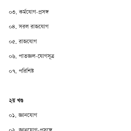
০৩. কর্মযোগ-প্রসঙ্গ
০৪. সরল রাজযোগ
০৫. রাজযোগ
০৬. পাতজ্ঞল-যোগসূত্র
০৭. পরিশিষ্ট
২য় খণ্ড
০১. জ্ঞানযোগ
০২. জ্ঞানযোগ-প্রসঙ্গে