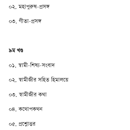
০২. মহাপুরুষ-প্রসঙ্গ
০৩. গীতা-প্রসঙ্গ
৯ম খণ্ড
০১. স্বামী-শিষ্য-সংবাদ
০২. স্বামীজীর সহিত হিমালয়ে
০৩. স্বামীজীর কথা
০৪. কথোপকথন
০৫. প্রশ্নোত্তর