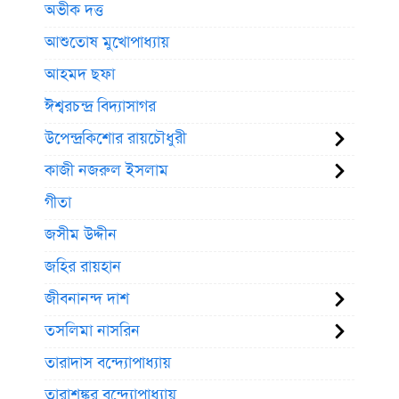
অভীক দত্ত
আশুতোষ মুখোপাধ্যায়
আহমদ ছফা
ঈশ্বরচন্দ্র বিদ্যাসাগর
উপেন্দ্রকিশোর রায়চৌধুরী
কাজী নজরুল ইসলাম
গীতা
জসীম উদ্দীন
জহির রায়হান
জীবনানন্দ দাশ
তসলিমা নাসরিন
তারাদাস বন্দ্যোপাধ্যায়
তারাশঙ্কর বন্দ্যোপাধ্যায়