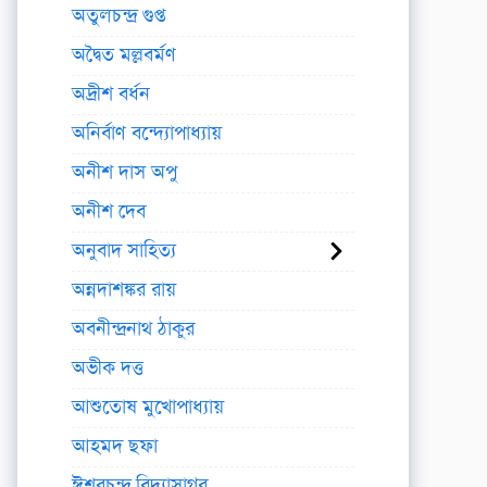
অতুলচন্দ্র গুপ্ত
অদ্বৈত মল্লবর্মণ
অদ্রীশ বর্ধন
অনির্বাণ বন্দ্যোপাধ্যায়
অনীশ দাস অপু
অনীশ দেব
অনুবাদ সাহিত্য
অন্নদাশঙ্কর রায়
অবনীন্দ্রনাথ ঠাকুর
অভীক দত্ত
আশুতোষ মুখোপাধ্যায়
আহমদ ছফা
ঈশ্বরচন্দ্র বিদ্যাসাগর