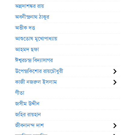
অন্নদাশঙ্কর রায়
অবনীন্দ্রনাথ ঠাকুর
অভীক দত্ত
আশুতোষ মুখোপাধ্যায়
আহমদ ছফা
ঈশ্বরচন্দ্র বিদ্যাসাগর
উপেন্দ্রকিশোর রায়চৌধুরী
কাজী নজরুল ইসলাম
গীতা
জসীম উদ্দীন
জহির রায়হান
জীবনানন্দ দাশ