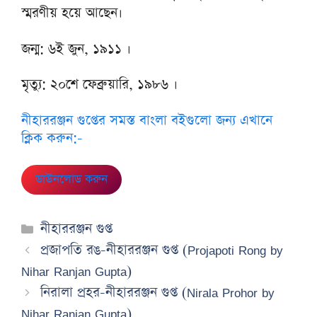
স্মরণীয় হয়ে আছেন।
জন্ম: ৬ই জুন, ১৯১১ ।
মৃত্যু: ২০শে ফেব্রুয়ারি, ১৯৮৬ ।
নীহাররঞ্জন গুপ্তের সমস্ত বাংলা বইগুলো জন্য এখানে
ক্লিক করুন:-
ডাউনলোড করুন
Categories
নীহাররঞ্জন গুপ্ত
প্রজাপতি রঙ-নীহাররঞ্জন গুপ্ত (Projapoti Rong by
Nihar Ranjan Gupta)
নিরালা প্রহর-নীহাররঞ্জন গুপ্ত (Nirala Prohor by
Nihar Ranjan Gupta)