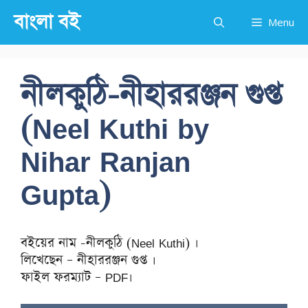
Skip
বাংলা বই
Menu
to
content
নীলকুঠি-নীহাররঞ্জন গুপ্ত
(Neel Kuthi by
Nihar Ranjan
Gupta)
বইয়ের নাম -নীলকুঠি (Neel Kuthi) ।
লিখেছেন – নীহাররঞ্জন গুপ্ত ।
ফাইল ফরম্যাট – PDF।