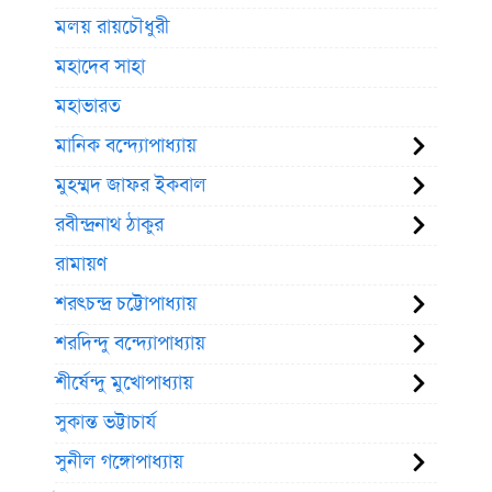
মলয় রায়চৌধুরী
মহাদেব সাহা
মহাভারত
মানিক বন্দ্যোপাধ্যায়
মুহম্মদ জাফর ইকবাল
রবীন্দ্রনাথ ঠাকুর
রামায়ণ
শরৎচন্দ্র চট্টোপাধ্যায়
শরদিন্দু বন্দ্যোপাধ্যায়
শীর্ষেন্দু মুখোপাধ্যায়
সুকান্ত ভট্টাচার্য
সুনীল গঙ্গোপাধ্যায়