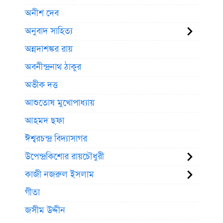
অনীশ দেব
অনুবাদ সাহিত্য
অন্নদাশঙ্কর রায়
অবনীন্দ্রনাথ ঠাকুর
অভীক দত্ত
আশুতোষ মুখোপাধ্যায়
আহমদ ছফা
ঈশ্বরচন্দ্র বিদ্যাসাগর
উপেন্দ্রকিশোর রায়চৌধুরী
কাজী নজরুল ইসলাম
গীতা
জসীম উদ্দীন