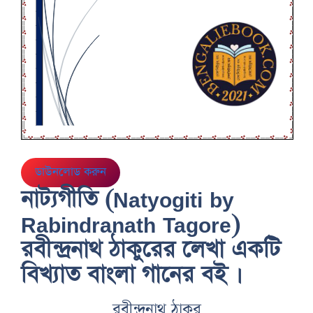
ডাউনলোড করুন
নাট্যগীতি (Natyogiti by
Rabindranath Tagore)
রবীন্দ্রনাথ ঠাকুরের লেখা একটি
বিখ্যাত বাংলা গানের বই ।
রবীন্দ্রনাথ ঠাকুর