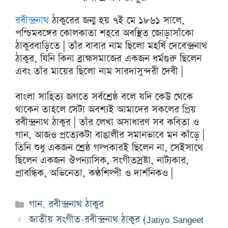
রবীন্দ্রনাথ
ঠাকুরের জন্ম হয় ৭ই মে ১৮৬১ সালে,
পশ্চিমবঙ্গের কোলকাতা শহরে অবস্থিত জোড়াসাঁকো
ঠাকুরবাড়িতে | তাঁর বাবার নাম ছিলো মহর্ষি দেবেন্দ্রনাথ
ঠাকুর, যিনি কিনা ব্রাহ্মসমাজের একজন ধর্মগুরু ছিলেন
এবং তাঁর মায়ের ছিলো নাম সারদাসুন্দরী দেবী |
বাংলা সাহিত্য জগতে সর্বশ্রেষ্ঠ বলে যদি কেউ থেকে
থাকেন তাহলে সেটা অবশ্যই আমাদের সকলের প্রিয়
রবীন্দ্রনাথ ঠাকুর | তাঁর লেখা অসাধারণ সব কবিতা ও
গান, আজও প্রত্যেকটা বাঙালীর সমানভাবে মন কাঁড়ে |
তিনি শুধু একজন শ্রেষ্ঠ গল্পকারই ছিলেন না, সেইসাথে
ছিলেন একজন ঔপন্যাসিক, সংগীতস্রষ্টা, নাট্যকার,
প্রাবন্ধিক, অভিনেতা, কণ্ঠশিল্পী ও দার্শনিকও |
Categories
গান
,
রবীন্দ্রনাথ ঠাকুর
জাতীয় সংগীত-রবীন্দ্রনাথ ঠাকুর (Jatiyo Sangeet