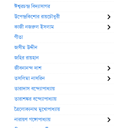
ঈশ্বরচন্দ্র বিদ্যাসাগর
উপেন্দ্রকিশোর রায়চৌধুরী
কাজী নজরুল ইসলাম
গীতা
জসীম উদ্দীন
জহির রায়হান
জীবনানন্দ দাশ
তসলিমা নাসরিন
তারাদাস বন্দ্যোপাধ্যায়
তারাশঙ্কর বন্দ্যোপাধ্যায়
ত্রৈলোক্যনাথ মুখোপাধ্যায়
নারায়ণ গঙ্গোপাধ্যায়