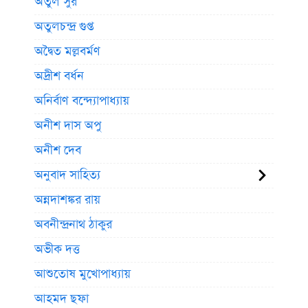
অতুল সুর
অতুলচন্দ্র গুপ্ত
অদ্বৈত মল্লবর্মণ
অদ্রীশ বর্ধন
অনির্বাণ বন্দ্যোপাধ্যায়
অনীশ দাস অপু
অনীশ দেব
অনুবাদ সাহিত্য
অন্নদাশঙ্কর রায়
অবনীন্দ্রনাথ ঠাকুর
অভীক দত্ত
আশুতোষ মুখোপাধ্যায়
আহমদ ছফা