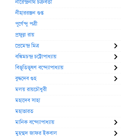
নীরেন্দ্রনাথ চক্রবর্তী
নীহাররঞ্জন গুপ্ত
পূর্ণেন্দু পত্রী
প্রফুল্ল রায়
প্রেমেন্দ্র মিত্র
বঙ্কিমচন্দ্র চট্টোপাধ্যায়
বিভূতিভূষণ বন্দ্যোপাধ্যায়
বুদ্ধদেব গুহ
মলয় রায়চৌধুরী
মহাদেব সাহা
মহাভারত
মানিক বন্দ্যোপাধ্যায়
মুহম্মদ জাফর ইকবাল