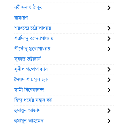
রবীন্দ্রনাথ ঠাকুর
রামায়ণ
শরৎচন্দ্র চট্টোপাধ্যায়
শরদিন্দু বন্দ্যোপাধ্যায়
শীর্ষেন্দু মুখোপাধ্যায়
সুকান্ত ভট্টাচার্য
সুনীল গঙ্গোপাধ্যায়
সৈয়দ শামসুল হক
স্বামী বিবেকানন্দ
হিন্দু ধর্মের মহান বই
হুমায়ুন আজাদ
হুমায়ূন আহমেদ