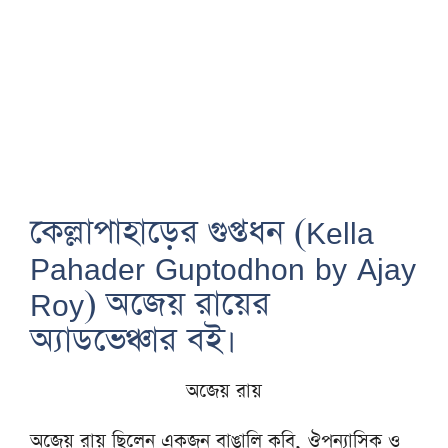
কেল্লাপাহাড়ের গুপ্তধন (Kella
Pahader Guptodhon by Ajay
Roy) অজেয় রায়ের
অ্যাডভেঞ্চার বই।
অজেয় রায়
অজেয় রায় ছিলেন একজন বাঙালি কবি, ঔপন্যাসিক ও