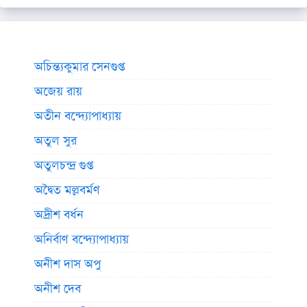
অচিন্ত্যকুমার সেনগুপ্ত
অজেয় রায়
অতীন বন্দ্যোপাধ্যায়
অতুল সুর
অতুলচন্দ্র গুপ্ত
অদ্বৈত মল্লবর্মণ
অদ্রীশ বর্ধন
অনির্বাণ বন্দ্যোপাধ্যায়
অনীশ দাস অপু
অনীশ দেব