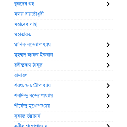
বুদ্ধদেব গুহ
মলয় রায়চৌধুরী
মহাদেব সাহা
মহাভারত
মানিক বন্দ্যোপাধ্যায়
মুহম্মদ জাফর ইকবাল
রবীন্দ্রনাথ ঠাকুর
রামায়ণ
শরৎচন্দ্র চট্টোপাধ্যায়
শরদিন্দু বন্দ্যোপাধ্যায়
শীর্ষেন্দু মুখোপাধ্যায়
সুকান্ত ভট্টাচার্য
সুনীল গঙ্গোপাধ্যায়