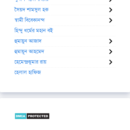
সৈয়দ শামসুল হক
স্বামী বিবেকানন্দ
হিন্দু ধর্মের মহান বই
হুমায়ুন আজাদ
হুমায়ূন আহমেদ
হেমেন্দ্রকুমার রায়
হেলাল হাফিজ