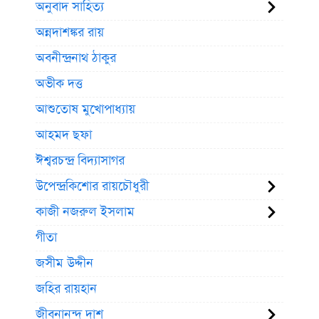
অনুবাদ সাহিত্য
অন্নদাশঙ্কর রায়
অবনীন্দ্রনাথ ঠাকুর
অভীক দত্ত
আশুতোষ মুখোপাধ্যায়
আহমদ ছফা
ঈশ্বরচন্দ্র বিদ্যাসাগর
উপেন্দ্রকিশোর রায়চৌধুরী
কাজী নজরুল ইসলাম
গীতা
জসীম উদ্দীন
জহির রায়হান
জীবনানন্দ দাশ