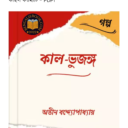
ফাইল ফরম্যাট – PDF।