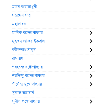
মলয় রায়চৌধুরী
মহাদেব সাহা
মহাভারত
মানিক বন্দ্যোপাধ্যায়
মুহম্মদ জাফর ইকবাল
রবীন্দ্রনাথ ঠাকুর
রামায়ণ
শরৎচন্দ্র চট্টোপাধ্যায়
শরদিন্দু বন্দ্যোপাধ্যায়
শীর্ষেন্দু মুখোপাধ্যায়
সুকান্ত ভট্টাচার্য
সুনীল গঙ্গোপাধ্যায়