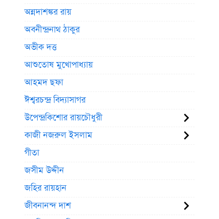
অন্নদাশঙ্কর রায়
অবনীন্দ্রনাথ ঠাকুর
অভীক দত্ত
আশুতোষ মুখোপাধ্যায়
আহমদ ছফা
ঈশ্বরচন্দ্র বিদ্যাসাগর
উপেন্দ্রকিশোর রায়চৌধুরী
কাজী নজরুল ইসলাম
গীতা
জসীম উদ্দীন
জহির রায়হান
জীবনানন্দ দাশ