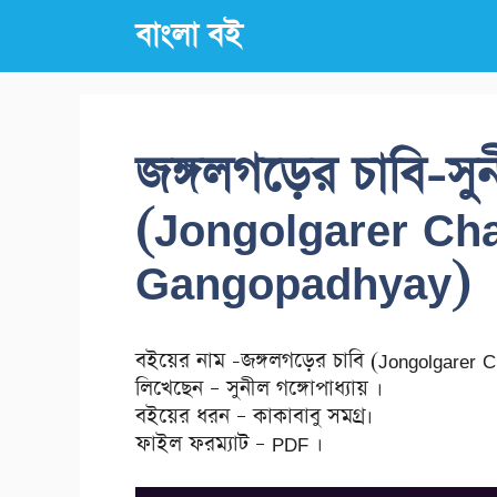
Skip
বাংলা বই
to
content
জঙ্গলগড়ের চাবি-সুন
(Jongolgarer Cha
Gangopadhyay)
বইয়ের নাম -জঙ্গলগড়ের চাবি (Jongolgarer 
লিখেছেন – সুনীল গঙ্গোপাধ্যায় ।
বইয়ের ধরন – কাকাবাবু সমগ্র।
ফাইল ফরম্যাট – PDF ।