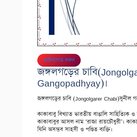
ডাউনলোড করুন
জঙ্গলগড়ের চাবি(Jongolga
Gangopadhyay)।
জঙ্গলগড়ের চাবি (Jongolgarer Chabi)সুনীল গঙ্গো
কাকাবাবু বিখ্যাত ভারতীয় বাঙালি সাহিত্যিক ও 
কাকাবাবুর আসল নাম ‘রাজা রায়চৌধুরী’। কাকাবাব
যিনি অসম্ভব সাহসী ও পণ্ডিত ব্যক্তি।