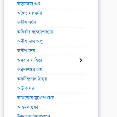
অতুলচন্দ্র গুপ্ত
অদ্বৈত মল্লবর্মণ
অদ্রীশ বর্ধন
অনির্বাণ বন্দ্যোপাধ্যায়
অনীশ দাস অপু
অনীশ দেব
অনুবাদ সাহিত্য
অন্নদাশঙ্কর রায়
অবনীন্দ্রনাথ ঠাকুর
অভীক দত্ত
আশুতোষ মুখোপাধ্যায়
আহমদ ছফা
ঈশ্বরচন্দ্র বিদ্যাসাগর