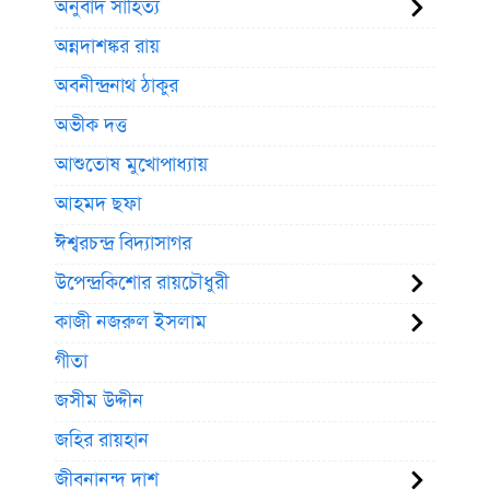
অনুবাদ সাহিত্য
অন্নদাশঙ্কর রায়
অবনীন্দ্রনাথ ঠাকুর
অভীক দত্ত
আশুতোষ মুখোপাধ্যায়
আহমদ ছফা
ঈশ্বরচন্দ্র বিদ্যাসাগর
উপেন্দ্রকিশোর রায়চৌধুরী
কাজী নজরুল ইসলাম
গীতা
জসীম উদ্দীন
জহির রায়হান
জীবনানন্দ দাশ