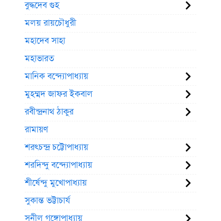
বুদ্ধদেব গুহ
মলয় রায়চৌধুরী
মহাদেব সাহা
মহাভারত
মানিক বন্দ্যোপাধ্যায়
মুহম্মদ জাফর ইকবাল
রবীন্দ্রনাথ ঠাকুর
রামায়ণ
শরৎচন্দ্র চট্টোপাধ্যায়
শরদিন্দু বন্দ্যোপাধ্যায়
শীর্ষেন্দু মুখোপাধ্যায়
সুকান্ত ভট্টাচার্য
সুনীল গঙ্গোপাধ্যায়