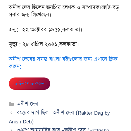
অনীশ দেব ছিলেন জনপ্রিয় লেখক ও সম্পাদক।ছোট-বড়
সবার জন্য লিখেছেন।
জন্ম:- ২২ অক্টোবর ১৯৫১,কলকাতা।
মৃত্যু : ২৮ এপ্রিল ২০২১,কলকাতা।
অনীশ দেবের সমস্ত বাংলা বইগুলোর জন্য এখানে ক্লিক
করুন:-
ডাউনলোড করুন
Categories
অনীশ দেব
রক্তের দাগ ছিল -অনীশ দেব (Rakter Dag by
Anish Deb)
৩২শে জানুয়ারির রাত -অনীশ দেব (Bottrishe