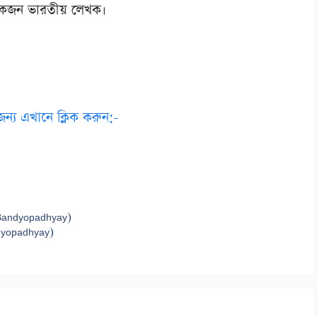
 একজন ভারতীয় লেখক।
জন্য এখানে ক্লিক করুন:-
in Bandyopadhyay)
ndyopadhyay)