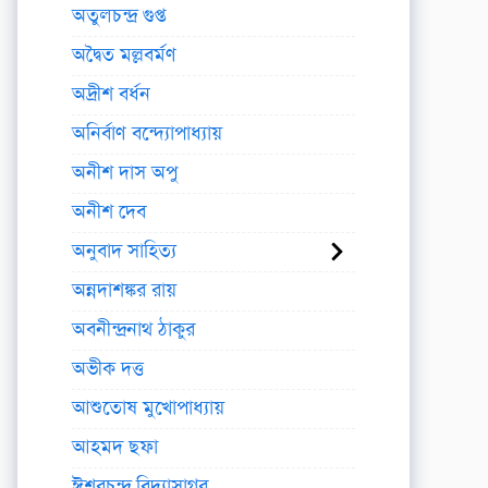
অতুলচন্দ্র গুপ্ত
অদ্বৈত মল্লবর্মণ
অদ্রীশ বর্ধন
অনির্বাণ বন্দ্যোপাধ্যায়
অনীশ দাস অপু
অনীশ দেব
অনুবাদ সাহিত্য
অন্নদাশঙ্কর রায়
অবনীন্দ্রনাথ ঠাকুর
অভীক দত্ত
আশুতোষ মুখোপাধ্যায়
আহমদ ছফা
ঈশ্বরচন্দ্র বিদ্যাসাগর