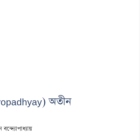
dyopadhyay) অতীন
 বন্দ্যোপাধ্যায়