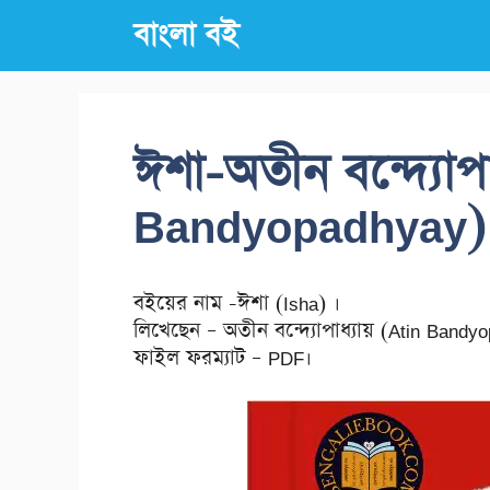
Skip
বাংলা বই
to
content
ঈশা-অতীন বন্দ্যোপা
Bandyopadhyay)
বইয়ের নাম -ঈশা (Isha) ।
লিখেছেন – অতীন বন্দ্যোপাধ্যায় (Atin Bandy
ফাইল ফরম্যাট – PDF।