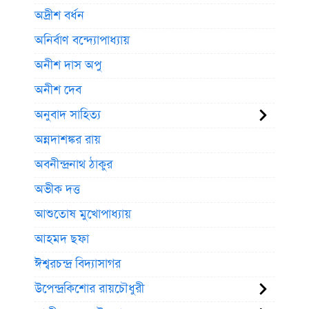
অদ্রীশ বর্ধন
অনির্বাণ বন্দ্যোপাধ্যায়
অনীশ দাস অপু
অনীশ দেব
অনুবাদ সাহিত্য
অন্নদাশঙ্কর রায়
অবনীন্দ্রনাথ ঠাকুর
অভীক দত্ত
আশুতোষ মুখোপাধ্যায়
আহমদ ছফা
ঈশ্বরচন্দ্র বিদ্যাসাগর
উপেন্দ্রকিশোর রায়চৌধুরী