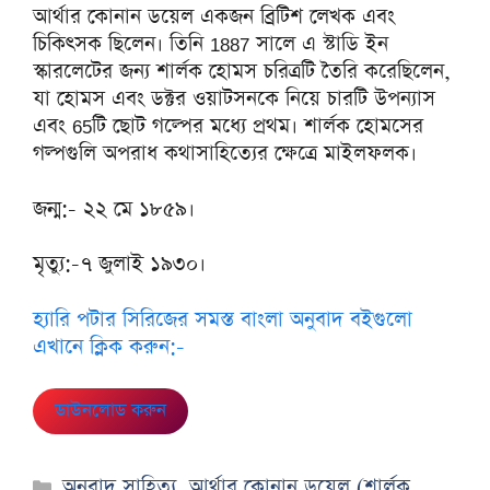
আর্থার কোনান ডয়েল একজন ব্রিটিশ লেখক এবং
চিকিৎসক ছিলেন। তিনি 1887 সালে এ স্টাডি ইন
স্কারলেটের জন্য শার্লক হোমস চরিত্রটি তৈরি করেছিলেন,
যা হোমস এবং ডক্টর ওয়াটসনকে নিয়ে চারটি উপন্যাস
এবং 65টি ছোট গল্পের মধ্যে প্রথম। শার্লক হোমসের
গল্পগুলি অপরাধ কথাসাহিত্যের ক্ষেত্রে মাইলফলক।
জন্ম:- ২২ মে ১৮৫৯।
মৃত্যু:-৭ জুলাই ১৯৩০।
হ্যারি পটার সিরিজের সমস্ত বাংলা অনুবাদ বইগুলো
এখানে ক্লিক করুন:-
ডাউনলোড করুন
Categories
অনুবাদ সাহিত্য
,
আর্থার কোনান ডয়েল (শার্লক