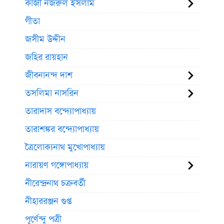
কাজী নজরুল ইসলাম
গীতা
জসীম উদ্দীন
জহির রায়হান
জীবনানন্দ দাশ
তসলিমা নাসরিন
তারাদাস বন্দ্যোপাধ্যায়
তারাশঙ্কর বন্দ্যোপাধ্যায়
ত্রৈলোক্যনাথ মুখোপাধ্যায়
নারায়ণ গঙ্গোপাধ্যায়
নীরেন্দ্রনাথ চক্রবর্তী
নীহাররঞ্জন গুপ্ত
পূর্ণেন্দু পত্রী