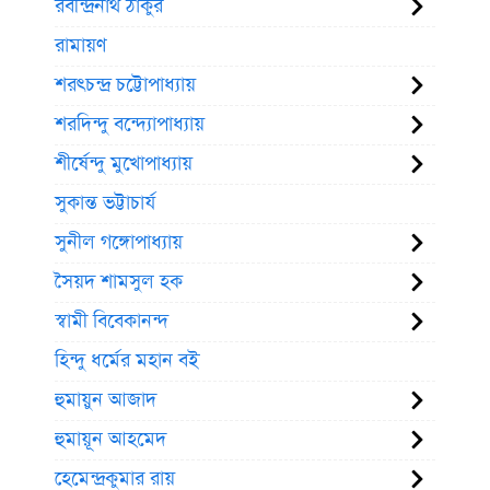
রবীন্দ্রনাথ ঠাকুর
রামায়ণ
শরৎচন্দ্র চট্টোপাধ্যায়
শরদিন্দু বন্দ্যোপাধ্যায়
শীর্ষেন্দু মুখোপাধ্যায়
সুকান্ত ভট্টাচার্য
সুনীল গঙ্গোপাধ্যায়
সৈয়দ শামসুল হক
স্বামী বিবেকানন্দ
হিন্দু ধর্মের মহান বই
হুমায়ুন আজাদ
হুমায়ূন আহমেদ
হেমেন্দ্রকুমার রায়