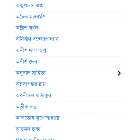
অতুলচন্দ্র গুপ্ত
অদ্বৈত মল্লবর্মণ
অদ্রীশ বর্ধন
অনির্বাণ বন্দ্যোপাধ্যায়
অনীশ দাস অপু
অনীশ দেব
অনুবাদ সাহিত্য
অন্নদাশঙ্কর রায়
অবনীন্দ্রনাথ ঠাকুর
অভীক দত্ত
আশুতোষ মুখোপাধ্যায়
আহমদ ছফা