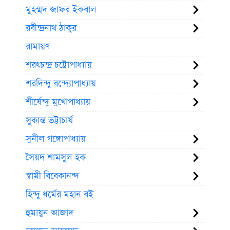
মুহম্মদ জাফর ইকবাল
রবীন্দ্রনাথ ঠাকুর
রামায়ণ
শরৎচন্দ্র চট্টোপাধ্যায়
শরদিন্দু বন্দ্যোপাধ্যায়
শীর্ষেন্দু মুখোপাধ্যায়
সুকান্ত ভট্টাচার্য
সুনীল গঙ্গোপাধ্যায়
সৈয়দ শামসুল হক
স্বামী বিবেকানন্দ
হিন্দু ধর্মের মহান বই
হুমায়ুন আজাদ