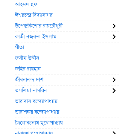
আহমদ ছফা
ঈশ্বরচন্দ্র বিদ্যাসাগর
উপেন্দ্রকিশোর রায়চৌধুরী
কাজী নজরুল ইসলাম
গীতা
জসীম উদ্দীন
জহির রায়হান
জীবনানন্দ দাশ
তসলিমা নাসরিন
তারাদাস বন্দ্যোপাধ্যায়
তারাশঙ্কর বন্দ্যোপাধ্যায়
ত্রৈলোক্যনাথ মুখোপাধ্যায়
নারায়ণ গঙ্গোপাধ্যায়