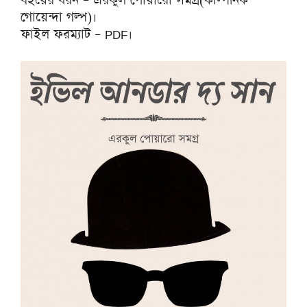
বইয়ের ধরন – এরকুল পোয়ারো সমগ্র(কাল্পনিক
গোয়েন্দা গল্প)।
ফাইল ফরম্যাট – PDF।