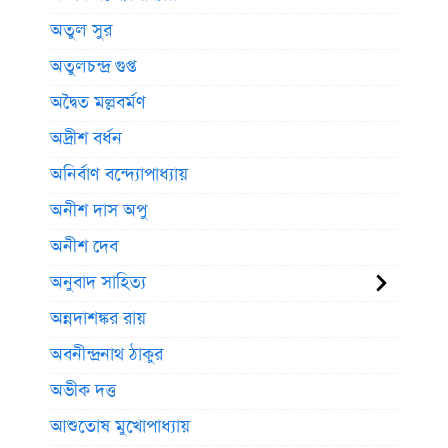
অতুল সুর
অতুলচন্দ্র গুপ্ত
অদ্বৈত মল্লবর্মণ
অদ্রীশ বর্ধন
অনির্বাণ বন্দ্যোপাধ্যায়
অনীশ দাস অপু
অনীশ দেব
অনুবাদ সাহিত্য
অন্নদাশঙ্কর রায়
অবনীন্দ্রনাথ ঠাকুর
অভীক দত্ত
আশুতোষ মুখোপাধ্যায়