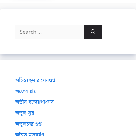
Search
for:
অচিন্ত্যকুমার সেনগুপ্ত
অজেয় রায়
অতীন বন্দ্যোপাধ্যায়
অতুল সুর
অতুলচন্দ্র গুপ্ত
অদ্বৈত মল্লবর্মণ