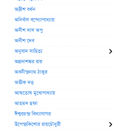
অদ্রীশ বর্ধন
অনির্বাণ বন্দ্যোপাধ্যায়
অনীশ দাস অপু
অনীশ দেব
অনুবাদ সাহিত্য
অন্নদাশঙ্কর রায়
অবনীন্দ্রনাথ ঠাকুর
অভীক দত্ত
আশুতোষ মুখোপাধ্যায়
আহমদ ছফা
ঈশ্বরচন্দ্র বিদ্যাসাগর
উপেন্দ্রকিশোর রায়চৌধুরী