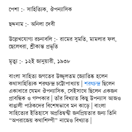
পেশা :- সাহিত্যিক, ঔপন্যাসিক
ছদ্দনাম :- অনিলা দেবী
উল্লেখযোগ্য রচনাবলি :- রামের সুমতি, মামলার ফল,
ছেলেধরা, শ্রীকান্ত প্রভৃতি
মৃত্যু :- ১২ই জানুয়ারী, ১৯৩৮
বাংলা সাহিত্য জগতের উজ্জ্বলতম জ্যোতিষ্ক হলেন
কথাসাহিত্যিক শরৎচন্দ্র চট্টোপাধ্যায় |
শরৎচন্দ্র
ছিলেন
একাধারে যেমন ঔপন্যাসিক, সেইসাথে ছিলেন একজন
প্রাবন্ধিক ও গল্পকার | তাঁর বিখ্যাত কিছু উপন্যাস আজও
বাঙালী পাঠকদের বিশেষভাবে মন কাড়ে | বাংলা
সাহিত্যের ইতিহাসে অপ্রতিদ্বন্দ্বী জনপ্রিয়তার জন্য তিনি
“অপরাজেয় কথাশিল্পী” নামেও বিখ্যাত |