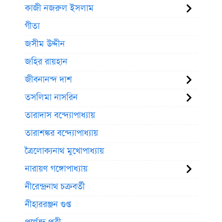
কাজী নজরুল ইসলাম
গীতা
জসীম উদ্দীন
জহির রায়হান
জীবনানন্দ দাশ
তসলিমা নাসরিন
তারাদাস বন্দ্যোপাধ্যায়
তারাশঙ্কর বন্দ্যোপাধ্যায়
ত্রৈলোক্যনাথ মুখোপাধ্যায়
নারায়ণ গঙ্গোপাধ্যায়
নীরেন্দ্রনাথ চক্রবর্তী
নীহাররঞ্জন গুপ্ত