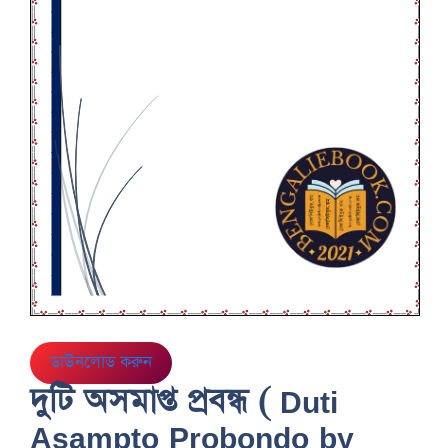
ডাউনলোড করুন
দুটি অসমাপ্ত প্রবন্ধ ( Duti
Asampto Probondo by