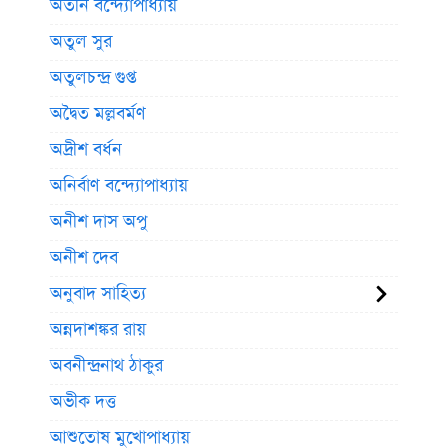
অতীন বন্দ্যোপাধ্যায়
অতুল সুর
অতুলচন্দ্র গুপ্ত
অদ্বৈত মল্লবর্মণ
অদ্রীশ বর্ধন
অনির্বাণ বন্দ্যোপাধ্যায়
অনীশ দাস অপু
অনীশ দেব
অনুবাদ সাহিত্য
অন্নদাশঙ্কর রায়
অবনীন্দ্রনাথ ঠাকুর
অভীক দত্ত
আশুতোষ মুখোপাধ্যায়