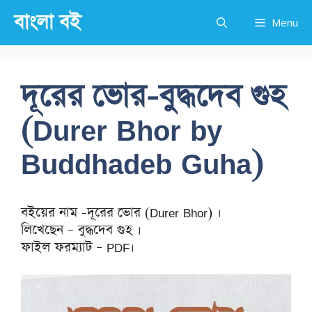
Skip
বাংলা বই
Menu
to
content
দূরের ভোর-বুদ্ধদেব গুহ
(Durer Bhor by
Buddhadeb Guha)
বইয়ের নাম -দূরের ভোর (Durer Bhor) ।
লিখেছেন – বুদ্ধদেব গুহ ।
ফাইল ফরম্যাট – PDF।