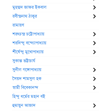
মুহম্মদ জাফর ইকবাল
রবীন্দ্রনাথ ঠাকুর
রামায়ণ
শরৎচন্দ্র চট্টোপাধ্যায়
শরদিন্দু বন্দ্যোপাধ্যায়
শীর্ষেন্দু মুখোপাধ্যায়
সুকান্ত ভট্টাচার্য
সুনীল গঙ্গোপাধ্যায়
সৈয়দ শামসুল হক
স্বামী বিবেকানন্দ
হিন্দু ধর্মের মহান বই
হুমায়ুন আজাদ