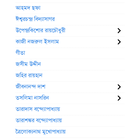
আহমদ ছফা
ঈশ্বরচন্দ্র বিদ্যাসাগর
উপেন্দ্রকিশোর রায়চৌধুরী
কাজী নজরুল ইসলাম
গীতা
জসীম উদ্দীন
জহির রায়হান
জীবনানন্দ দাশ
তসলিমা নাসরিন
তারাদাস বন্দ্যোপাধ্যায়
তারাশঙ্কর বন্দ্যোপাধ্যায়
ত্রৈলোক্যনাথ মুখোপাধ্যায়