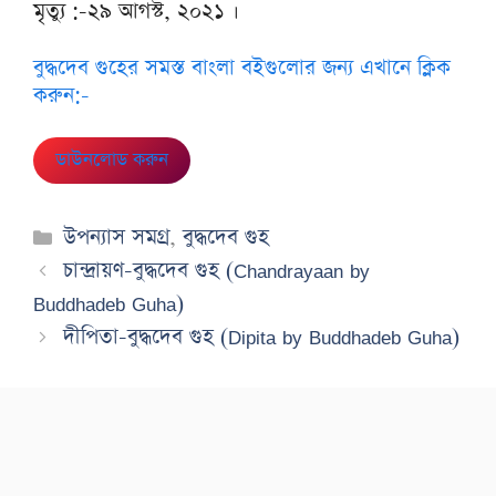
মৃত্যু :-২৯ আগস্ট, ২০২১ ।
বুদ্ধদেব গুহের সমস্ত বাংলা বইগুলোর জন্য এখানে ক্লিক
করুন:-
ডাউনলোড করুন
Categories
উপন্যাস সমগ্র
,
বুদ্ধদেব গুহ
চান্দ্রায়ণ-বুদ্ধদেব গুহ (Chandrayaan by
Buddhadeb Guha)
দীপিতা-বুদ্ধদেব গুহ (Dipita by Buddhadeb Guha)