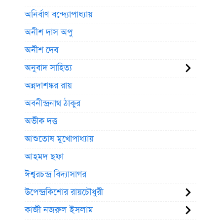
অনির্বাণ বন্দ্যোপাধ্যায়
অনীশ দাস অপু
অনীশ দেব
অনুবাদ সাহিত্য
অন্নদাশঙ্কর রায়
অবনীন্দ্রনাথ ঠাকুর
অভীক দত্ত
আশুতোষ মুখোপাধ্যায়
আহমদ ছফা
ঈশ্বরচন্দ্র বিদ্যাসাগর
উপেন্দ্রকিশোর রায়চৌধুরী
কাজী নজরুল ইসলাম