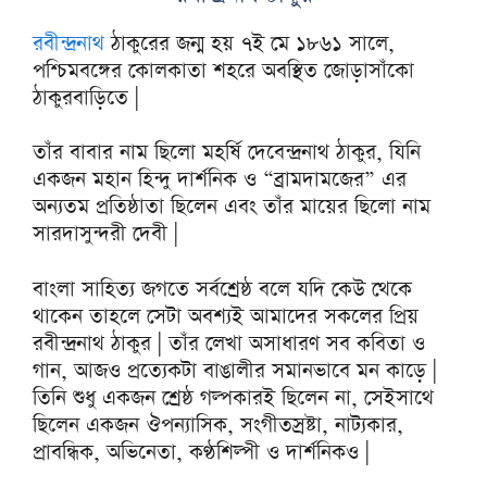
রবীন্দ্রনাথ
ঠাকুরের জন্ম হয় ৭ই মে ১৮৬১ সালে,
পশ্চিমবঙ্গের কোলকাতা শহরে অবস্থিত জোড়াসাঁকো
ঠাকুরবাড়িতে |
তাঁর বাবার নাম ছিলো মহর্ষি দেবেন্দ্রনাথ ঠাকুর, যিনি
একজন মহান হিন্দু দার্শনিক ও “ব্রামদামজের” এর
অন্যতম প্রতিষ্ঠাতা ছিলেন এবং তাঁর মায়ের ছিলো নাম
সারদাসুন্দরী দেবী |
বাংলা সাহিত্য জগতে সর্বশ্রেষ্ঠ বলে যদি কেউ থেকে
থাকেন তাহলে সেটা অবশ্যই আমাদের সকলের প্রিয়
রবীন্দ্রনাথ ঠাকুর | তাঁর লেখা অসাধারণ সব কবিতা ও
গান, আজও প্রত্যেকটা বাঙালীর সমানভাবে মন কাড়ে |
তিনি শুধু একজন শ্রেষ্ঠ গল্পকারই ছিলেন না, সেইসাথে
ছিলেন একজন ঔপন্যাসিক, সংগীতস্রষ্টা, নাট্যকার,
প্রাবন্ধিক, অভিনেতা, কণ্ঠশিল্পী ও দার্শনিকও |