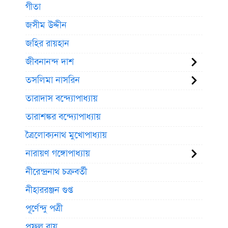
গীতা
জসীম উদ্দীন
জহির রায়হান
জীবনানন্দ দাশ
তসলিমা নাসরিন
তারাদাস বন্দ্যোপাধ্যায়
তারাশঙ্কর বন্দ্যোপাধ্যায়
ত্রৈলোক্যনাথ মুখোপাধ্যায়
নারায়ণ গঙ্গোপাধ্যায়
নীরেন্দ্রনাথ চক্রবর্তী
নীহাররঞ্জন গুপ্ত
পূর্ণেন্দু পত্রী
প্রফুল্ল রায়