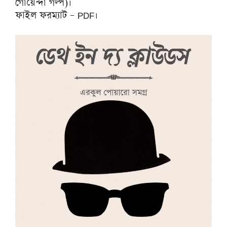
গোয়েন্দা গল্প)।
ফাইল ফরম্যাট – PDF।