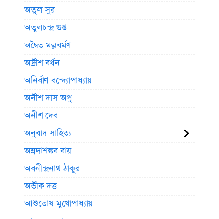
অতুল সুর
অতুলচন্দ্র গুপ্ত
অদ্বৈত মল্লবর্মণ
অদ্রীশ বর্ধন
অনির্বাণ বন্দ্যোপাধ্যায়
অনীশ দাস অপু
অনীশ দেব
অনুবাদ সাহিত্য
অন্নদাশঙ্কর রায়
অবনীন্দ্রনাথ ঠাকুর
অভীক দত্ত
আশুতোষ মুখোপাধ্যায়