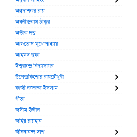
অন্নদাশঙ্কর রায়
অবনীন্দ্রনাথ ঠাকুর
অভীক দত্ত
আশুতোষ মুখোপাধ্যায়
আহমদ ছফা
ঈশ্বরচন্দ্র বিদ্যাসাগর
উপেন্দ্রকিশোর রায়চৌধুরী
কাজী নজরুল ইসলাম
গীতা
জসীম উদ্দীন
জহির রায়হান
জীবনানন্দ দাশ