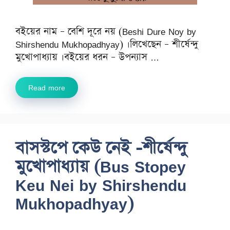
বইয়ের নাম – বেশি দূরে নয় (Beshi Dure Noy by
Shirshendu Mukhopadhyay) ।লিখেছেন – শীর্ষেন্দু
মুখোপাধ্যায় ।বইয়ের ধরন – উপন্যাস …
Read more
বাসস্টপে কেউ নেই -শীর্ষেন্দু
মুখোপাধ্যায় (Bus Stopey
Keu Nei by Shirshendu
Mukhopadhyay)