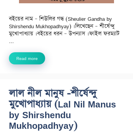
বইয়ের নাম – শিউলির গন্ধ (Sheulier Gandha by
Shirshendu Mukhopadhyay) ।লিখেছেন – শীর্ষেন্দু
মুখোপাধ্যায় ।বইয়ের ধরন – উপন্যাস ।ফাইল ফরম্যাট
…
Read more
লাল নীল মানুষ -শীর্ষেন্দু
মুখোপাধ্যায় (Lal Nil Manus
by Shirshendu
Mukhopadhyay)