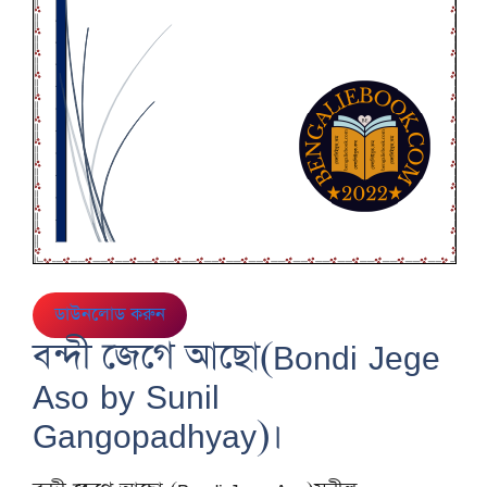
ডাউনলোড করুন
বন্দী জেগে আছো(Bondi Jege
Aso by Sunil
Gangopadhyay)।