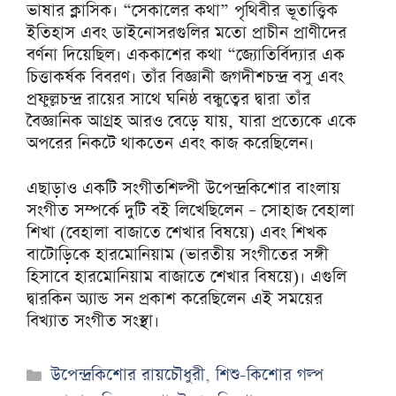
ভাষার ক্লাসিক। “সেকালের কথা” পৃথিবীর ভূতাত্ত্বিক
ইতিহাস এবং ডাইনোসরগুলির মতো প্রাচীন প্রাণীদের
বর্ণনা দিয়েছিল। এককাশের কথা “জ্যোতির্বিদ্যার এক
চিত্তাকর্ষক বিবরণ। তাঁর বিজ্ঞানী জগদীশচন্দ্র বসু এবং
প্রফুল্লচন্দ্র রায়ের সাথে ঘনিষ্ঠ বন্ধুত্বের দ্বারা তাঁর
বৈজ্ঞানিক আগ্রহ আরও বেড়ে যায়, যারা প্রত্যেকে একে
অপরের নিকটে থাকতেন এবং কাজ করেছিলেন।
এছাড়াও একটি সংগীতশিল্পী উপেন্দ্রকিশোর বাংলায়
সংগীত সম্পর্কে দুটি বই লিখেছিলেন – সোহাজ বেহালা
শিখা (বেহালা বাজাতে শেখার বিষয়ে) এবং শিখক
বাটোড়িকে হারমোনিয়াম (ভারতীয় সংগীতের সঙ্গী
হিসাবে হারমোনিয়াম বাজাতে শেখার বিষয়ে)। এগুলি
দ্বারকিন অ্যান্ড সন প্রকাশ করেছিলেন এই সময়ের
বিখ্যাত সংগীত সংস্থা।
Categories
উপেন্দ্রকিশোর রায়চৌধুরী
,
শিশু-কিশোর গল্প