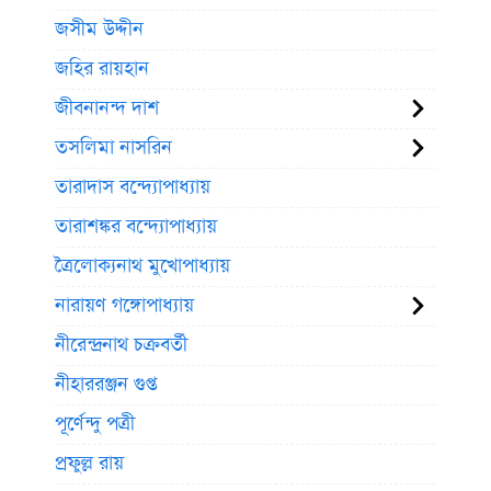
জসীম উদ্দীন
জহির রায়হান
জীবনানন্দ দাশ
তসলিমা নাসরিন
তারাদাস বন্দ্যোপাধ্যায়
তারাশঙ্কর বন্দ্যোপাধ্যায়
ত্রৈলোক্যনাথ মুখোপাধ্যায়
নারায়ণ গঙ্গোপাধ্যায়
নীরেন্দ্রনাথ চক্রবর্তী
নীহাররঞ্জন গুপ্ত
পূর্ণেন্দু পত্রী
প্রফুল্ল রায়