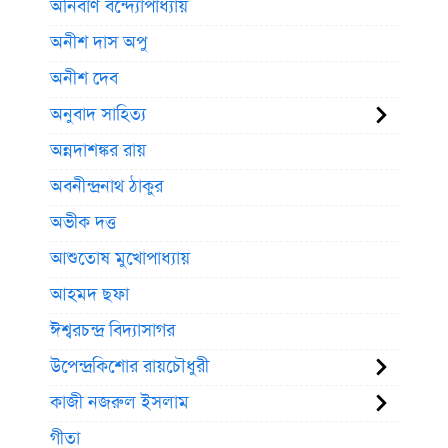
অনির্বাণ বন্দ্যোপাধ্যায়
অনীশ দাস অপু
অনীশ দেব
অনুবাদ সাহিত্য
অন্নদাশঙ্কর রায়
অবনীন্দ্রনাথ ঠাকুর
অভীক দত্ত
আশুতোষ মুখোপাধ্যায়
আহমদ ছফা
ঈশ্বরচন্দ্র বিদ্যাসাগর
উপেন্দ্রকিশোর রায়চৌধুরী
কাজী নজরুল ইসলাম
গীতা