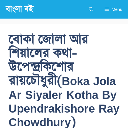
Skip
বাংলা বই
Menu
to
content
বোকা জোলা আর
শিয়ালের কথা-
উপেন্দ্রকিশোর
রায়চৌধুরী(Boka Jola
Ar Siyaler Kotha By
Upendrakishore Ray
Chowdhury)