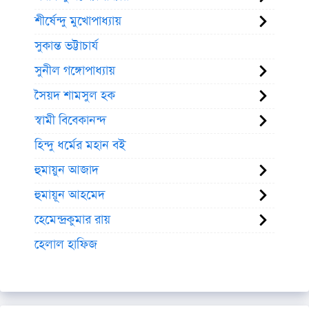
শীর্ষেন্দু মুখোপাধ্যায়
সুকান্ত ভট্টাচার্য
সুনীল গঙ্গোপাধ্যায়
সৈয়দ শামসুল হক
স্বামী বিবেকানন্দ
হিন্দু ধর্মের মহান বই
হুমায়ুন আজাদ
হুমায়ূন আহমেদ
হেমেন্দ্রকুমার রায়
হেলাল হাফিজ