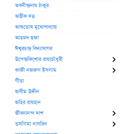
অবনীন্দ্রনাথ ঠাকুর
অভীক দত্ত
আশুতোষ মুখোপাধ্যায়
আহমদ ছফা
ঈশ্বরচন্দ্র বিদ্যাসাগর
উপেন্দ্রকিশোর রায়চৌধুরী
কাজী নজরুল ইসলাম
গীতা
জসীম উদ্দীন
জহির রায়হান
জীবনানন্দ দাশ
তসলিমা নাসরিন