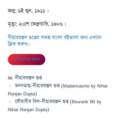
জন্ম: ৬ই জুন, ১৯১১ ।
মৃত্যু: ২০শে ফেব্রুয়ারি, ১৯৮৬ ।
নীহাররঞ্জন গুপ্তের সমস্ত বাংলা বইগুলো জন্য এখানে
ক্লিক করুন:-
ডাউনলোড করুন
Categories
নীহাররঞ্জন গুপ্ত
মদনভস্ম-নীহাররঞ্জন গুপ্ত (Madanvasmo by Nihar
Ranjan Gupta)
বৌরাণীর বিল-নীহাররঞ্জন গুপ্ত (Bouranir Bil by
Nihar Ranjan Gupta)