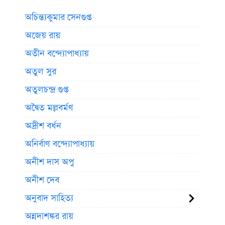
অচিন্ত্যকুমার সেনগুপ্ত
অজেয় রায়
অতীন বন্দ্যোপাধ্যায়
অতুল সুর
অতুলচন্দ্র গুপ্ত
অদ্বৈত মল্লবর্মণ
অদ্রীশ বর্ধন
অনির্বাণ বন্দ্যোপাধ্যায়
অনীশ দাস অপু
অনীশ দেব
অনুবাদ সাহিত্য
অন্নদাশঙ্কর রায়