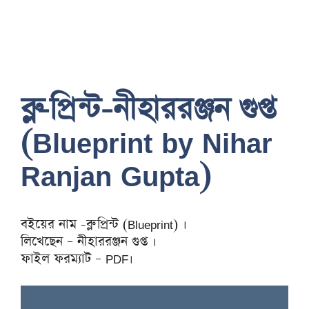
ব্লু-প্রিন্ট-নীহাররঞ্জন গুপ্ত
(Blueprint by Nihar
Ranjan Gupta)
বইয়ের নাম -ব্লু প্রিন্ট (Blueprint) ।
লিখেছেন – নীহাররঞ্জন গুপ্ত ।
ফাইল ফরম্যাট – PDF।