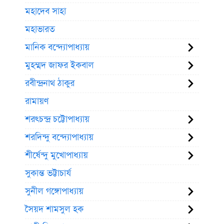
মহাদেব সাহা
মহাভারত
মানিক বন্দ্যোপাধ্যায়
মুহম্মদ জাফর ইকবাল
রবীন্দ্রনাথ ঠাকুর
রামায়ণ
শরৎচন্দ্র চট্টোপাধ্যায়
শরদিন্দু বন্দ্যোপাধ্যায়
শীর্ষেন্দু মুখোপাধ্যায়
সুকান্ত ভট্টাচার্য
সুনীল গঙ্গোপাধ্যায়
সৈয়দ শামসুল হক