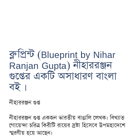
ব্লু প্রিন্ট (Blueprint by Nihar
Ranjan Gupta) নীহাররঞ্জন
গুপ্তের একটি অসাধারণ বাংলা
বই ।
নীহাররঞ্জন গুপ্ত
নীহাররঞ্জন গুপ্ত একজন ভারতীয় বাঙালি লেখক। বিখ্যাত
গোয়েন্দা চরিত্র কিরীটি রায়ের স্রষ্টা হিসেবে উপমহাদেশে
স্মরণীয় হয়ে আছেন।