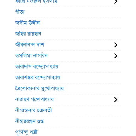
কাজী নজরুল ইসলাম
গীতা
জসীম উদ্দীন
জহির রায়হান
জীবনানন্দ দাশ
তসলিমা নাসরিন
তারাদাস বন্দ্যোপাধ্যায়
তারাশঙ্কর বন্দ্যোপাধ্যায়
ত্রৈলোক্যনাথ মুখোপাধ্যায়
নারায়ণ গঙ্গোপাধ্যায়
নীরেন্দ্রনাথ চক্রবর্তী
নীহাররঞ্জন গুপ্ত
পূর্ণেন্দু পত্রী