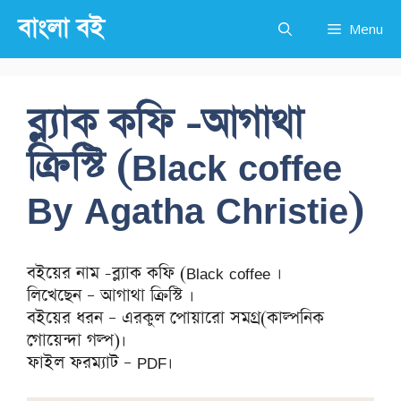
Skip
বাংলা বই
Menu
to
content
ব্ল্যাক কফি -আগাথা
ক্রিস্টি (Black coffee
By Agatha Christie)
বইয়ের নাম -ব্ল্যাক কফি (Black coffee ।
লিখেছেন – আগাথা ক্রিস্টি ।
বইয়ের ধরন – এরকুল পোয়ারো সমগ্র(কাল্পনিক
গোয়েন্দা গল্প)।
ফাইল ফরম্যাট – PDF।