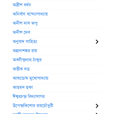
অদ্রীশ বর্ধন
অনির্বাণ বন্দ্যোপাধ্যায়
অনীশ দাস অপু
অনীশ দেব
অনুবাদ সাহিত্য
অন্নদাশঙ্কর রায়
অবনীন্দ্রনাথ ঠাকুর
অভীক দত্ত
আশুতোষ মুখোপাধ্যায়
আহমদ ছফা
ঈশ্বরচন্দ্র বিদ্যাসাগর
উপেন্দ্রকিশোর রায়চৌধুরী