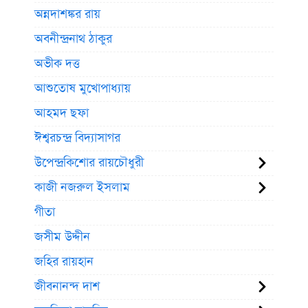
অন্নদাশঙ্কর রায়
অবনীন্দ্রনাথ ঠাকুর
অভীক দত্ত
আশুতোষ মুখোপাধ্যায়
আহমদ ছফা
ঈশ্বরচন্দ্র বিদ্যাসাগর
উপেন্দ্রকিশোর রায়চৌধুরী
কাজী নজরুল ইসলাম
গীতা
জসীম উদ্দীন
জহির রায়হান
জীবনানন্দ দাশ