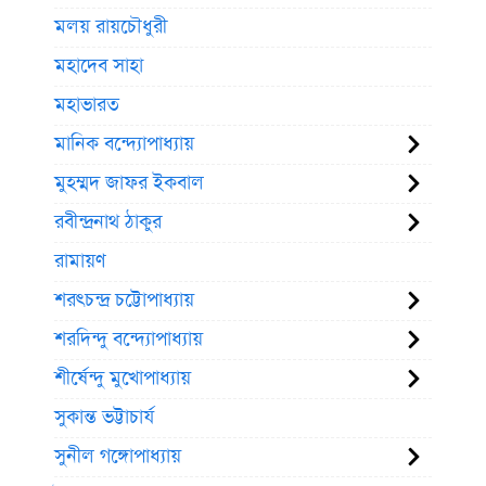
মলয় রায়চৌধুরী
মহাদেব সাহা
মহাভারত
মানিক বন্দ্যোপাধ্যায়
মুহম্মদ জাফর ইকবাল
রবীন্দ্রনাথ ঠাকুর
রামায়ণ
শরৎচন্দ্র চট্টোপাধ্যায়
শরদিন্দু বন্দ্যোপাধ্যায়
শীর্ষেন্দু মুখোপাধ্যায়
সুকান্ত ভট্টাচার্য
সুনীল গঙ্গোপাধ্যায়