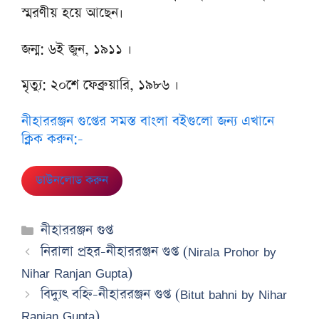
স্মরণীয় হয়ে আছেন।
জন্ম: ৬ই জুন, ১৯১১ ।
মৃত্যু: ২০শে ফেব্রুয়ারি, ১৯৮৬ ।
নীহাররঞ্জন গুপ্তের সমস্ত বাংলা বইগুলো জন্য এখানে
ক্লিক করুন:-
ডাউনলোড করুন
Categories
নীহাররঞ্জন গুপ্ত
নিরালা প্রহর-নীহাররঞ্জন গুপ্ত (Nirala Prohor by
Nihar Ranjan Gupta)
বিদ্যুৎ বহ্নি-নীহাররঞ্জন গুপ্ত (Bitut bahni by Nihar
Ranjan Gupta)