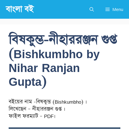
Skip
বাংলা বই
Menu
to
content
বিষকুম্ভ-নীহাররঞ্জন গুপ্ত
(Bishkumbho by
Nihar Ranjan
Gupta)
বইয়ের নাম -বিষকুম্ভ (Bishkumbho) ।
লিখেছেন – নীহাররঞ্জন গুপ্ত ।
ফাইল ফরম্যাট – PDF।