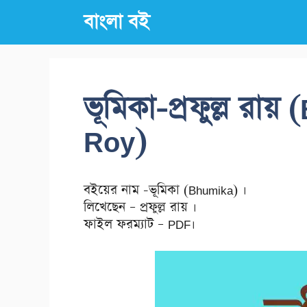
Skip
বাংলা বই
to
content
ভূমিকা-প্রফুল্ল রায
Roy)
বইয়ের নাম -ভূমিকা (Bhumika) ।
লিখেছেন – প্রফুল্ল রায় ।
ফাইল ফরম্যাট – PDF।