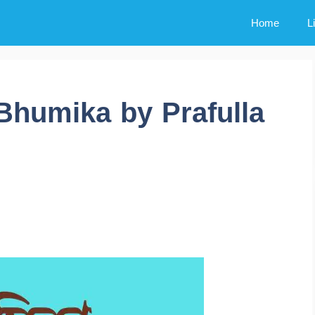
Home
L
় (Bhumika by Prafulla