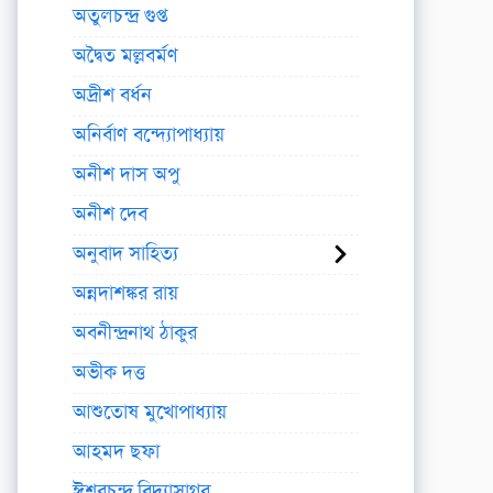
অতুলচন্দ্র গুপ্ত
অদ্বৈত মল্লবর্মণ
অদ্রীশ বর্ধন
অনির্বাণ বন্দ্যোপাধ্যায়
অনীশ দাস অপু
অনীশ দেব
অনুবাদ সাহিত্য
অন্নদাশঙ্কর রায়
অবনীন্দ্রনাথ ঠাকুর
অভীক দত্ত
আশুতোষ মুখোপাধ্যায়
আহমদ ছফা
ঈশ্বরচন্দ্র বিদ্যাসাগর