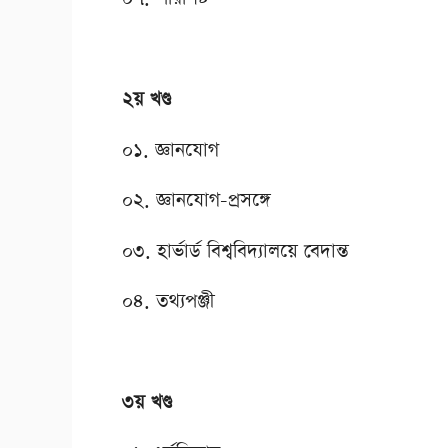
২য় খণ্ড
০১. জ্ঞানযোগ
০২. জ্ঞানযোগ-প্রসঙ্গে
০৩. হার্ভার্ড বিশ্ববিদ্যালয়ে বেদান্ত
০৪. তথ্যপঞ্জী
৩য় খণ্ড