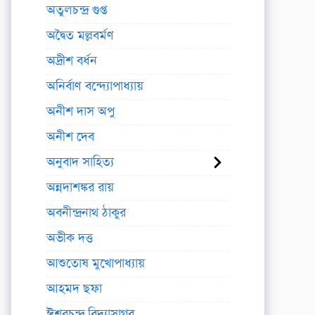
অতুলচন্দ্র গুপ্ত
অদ্বৈত মল্লবর্মণ
অদ্রীশ বর্ধন
অনির্বাণ বন্দ্যোপাধ্যায়
অনীশ দাস অপু
অনীশ দেব
অনুবাদ সাহিত্য
অন্নদাশঙ্কর রায়
অবনীন্দ্রনাথ ঠাকুর
অভীক দত্ত
আশুতোষ মুখোপাধ্যায়
আহমদ ছফা
ঈশ্বরচন্দ্র বিদ্যাসাগর