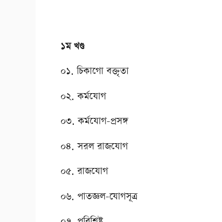
১ম খণ্ড
০১. চিকাগো বক্তৃতা
০২. কর্মযোগ
০৩. কর্মযোগ-প্রসঙ্গ
০৪. সরল রাজযোগ
০৫. রাজযোগ
০৬. পাতজ্ঞল-যোগসূত্র
০৭. পরিশিষ্ট