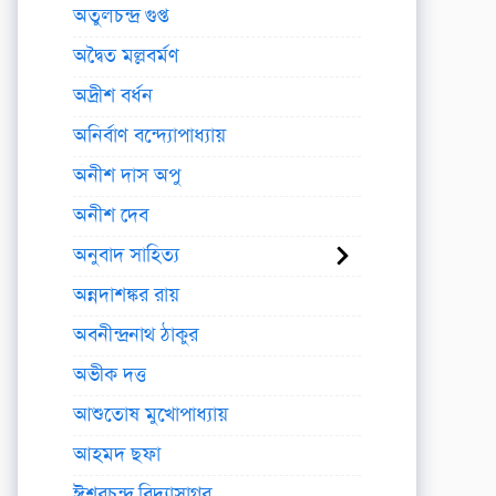
অতুলচন্দ্র গুপ্ত
অদ্বৈত মল্লবর্মণ
অদ্রীশ বর্ধন
অনির্বাণ বন্দ্যোপাধ্যায়
অনীশ দাস অপু
অনীশ দেব
অনুবাদ সাহিত্য
অন্নদাশঙ্কর রায়
অবনীন্দ্রনাথ ঠাকুর
অভীক দত্ত
আশুতোষ মুখোপাধ্যায়
আহমদ ছফা
ঈশ্বরচন্দ্র বিদ্যাসাগর