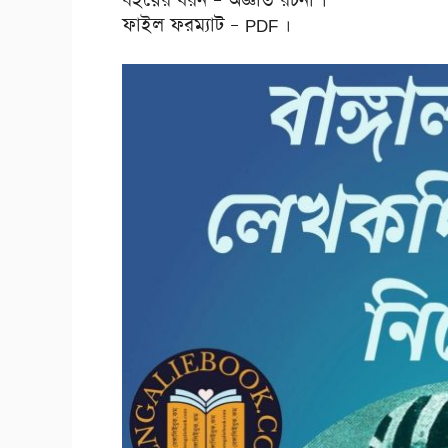
বইয়ের ধরন – অজ্ঞাত রচনা ।
ফাইল ফরম্যাট – PDF ।