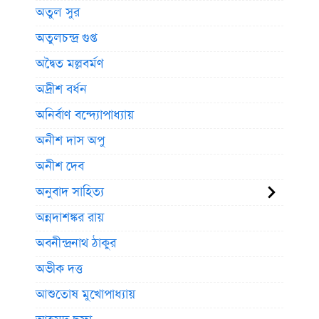
অতুল সুর
অতুলচন্দ্র গুপ্ত
অদ্বৈত মল্লবর্মণ
অদ্রীশ বর্ধন
অনির্বাণ বন্দ্যোপাধ্যায়
অনীশ দাস অপু
অনীশ দেব
অনুবাদ সাহিত্য
অন্নদাশঙ্কর রায়
অবনীন্দ্রনাথ ঠাকুর
অভীক দত্ত
আশুতোষ মুখোপাধ্যায়