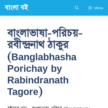
Skip
বাংলা বই
Menu
to
content
বাংলাভাষা-পরিচয়-
রবীন্দ্রনাথ ঠাকুর
(Banglabhasha
Porichay by
Rabindranath
Tagore)