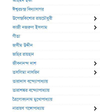
আহমদ ছফা
ঈশ্বরচন্দ্র বিদ্যাসাগর
উপেন্দ্রকিশোর রায়চৌধুরী
কাজী নজরুল ইসলাম
গীতা
জসীম উদ্দীন
জহির রায়হান
জীবনানন্দ দাশ
তসলিমা নাসরিন
তারাদাস বন্দ্যোপাধ্যায়
তারাশঙ্কর বন্দ্যোপাধ্যায়
ত্রৈলোক্যনাথ মুখোপাধ্যায়
নারায়ণ গঙ্গোপাধ্যায়