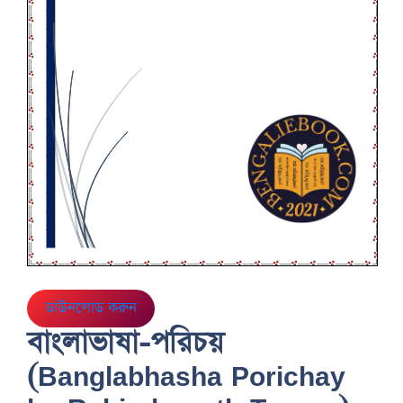
ডাউনলোড করুন
বাংলাভাষা-পরিচয়
(Banglabhasha Porichay