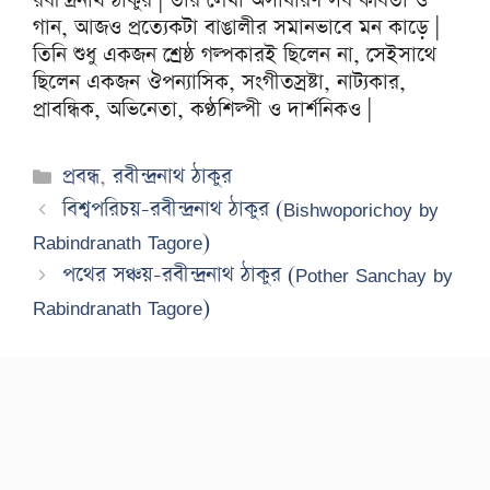
রবীন্দ্রনাথ ঠাকুর | তাঁর লেখা অসাধারণ সব কবিতা ও
গান, আজও প্রত্যেকটা বাঙালীর সমানভাবে মন কাড়ে |
তিনি শুধু একজন শ্রেষ্ঠ গল্পকারই ছিলেন না, সেইসাথে
ছিলেন একজন ঔপন্যাসিক, সংগীতস্রষ্টা, নাট্যকার,
প্রাবন্ধিক, অভিনেতা, কণ্ঠশিল্পী ও দার্শনিকও |
Categories
প্রবন্ধ
,
রবীন্দ্রনাথ ঠাকুর
বিশ্বপরিচয়-রবীন্দ্রনাথ ঠাকুর (Bishwoporichoy by
Rabindranath Tagore)
পথের সঞ্চয়-রবীন্দ্রনাথ ঠাকুর (Pother Sanchay by
Rabindranath Tagore)