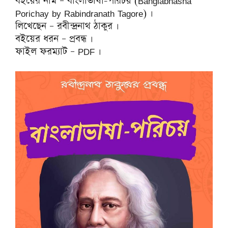
বইয়ের নাম – বাংলাভাষা-পরিচয় (Banglabhasha
Porichay by Rabindranath Tagore) ।
লিখেছেন – রবীন্দ্রনাথ ঠাকুর ।
বইয়ের ধরন – প্রবন্ধ ।
ফাইল ফরম্যাট – PDF ।