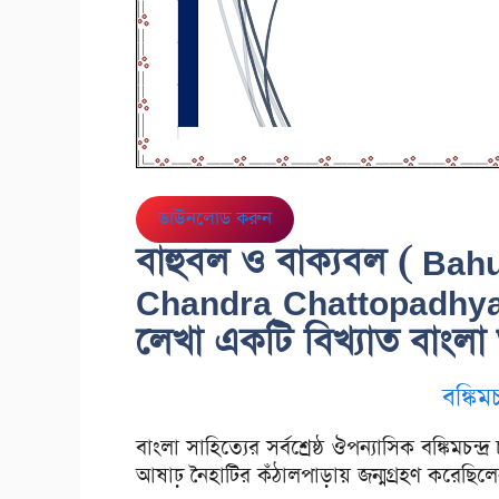
ডাউনলোড করুন
বাহুবল ও বাক্যবল ( Ba
Chandra Chattopadhyay) বঙ
লেখা একটি বিখ্যাত বাংলা 
বঙ্কিমচ
বাংলা সাহিত্যের সর্বশ্রেষ্ঠ ঔপন্যাসিক বঙ্কিমচন্দ
আষাঢ় নৈহাটির কঁঠালপাড়ায় জন্মগ্রহণ করেছিল