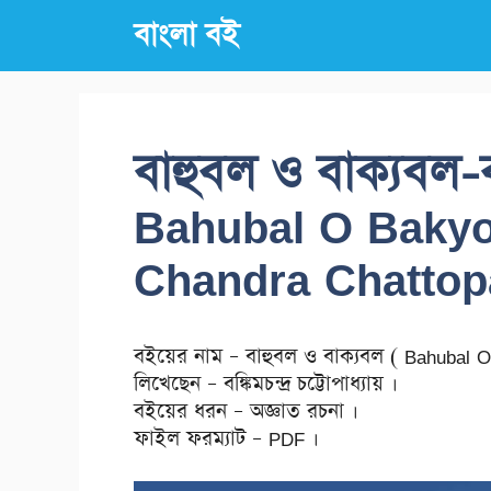
Skip
বাংলা বই
to
content
বাহুবল ও বাক্যবল-বঙ্ক
Bahubal O Bakyo
Chandra Chattop
বইয়ের নাম – বাহুবল ও বাক্যবল ( Bahubal
লিখেছেন – বঙ্কিমচন্দ্র চট্টোপাধ্যায় ।
বইয়ের ধরন – অজ্ঞাত রচনা ।
ফাইল ফরম্যাট – PDF ।