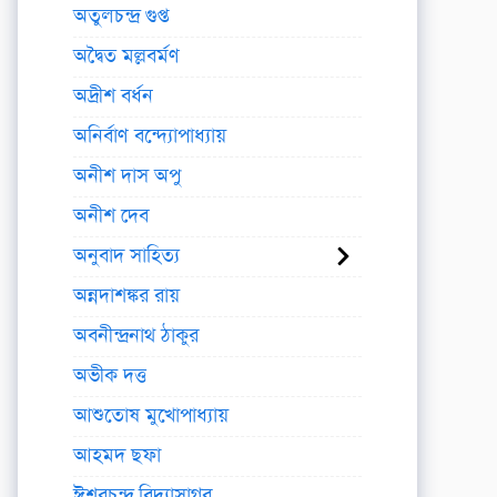
অতুলচন্দ্র গুপ্ত
অদ্বৈত মল্লবর্মণ
অদ্রীশ বর্ধন
অনির্বাণ বন্দ্যোপাধ্যায়
অনীশ দাস অপু
অনীশ দেব
অনুবাদ সাহিত্য
অন্নদাশঙ্কর রায়
অবনীন্দ্রনাথ ঠাকুর
অভীক দত্ত
আশুতোষ মুখোপাধ্যায়
আহমদ ছফা
ঈশ্বরচন্দ্র বিদ্যাসাগর