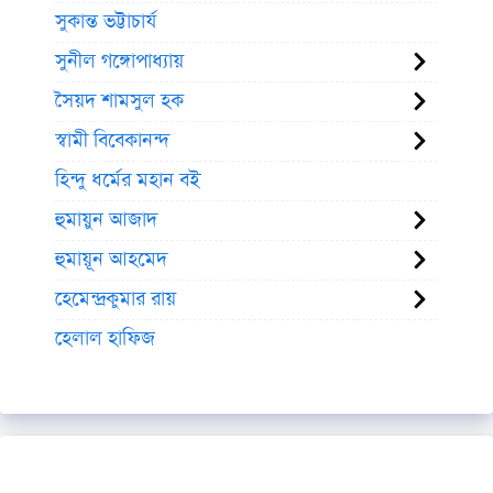
সুকান্ত ভট্টাচার্য
সুনীল গঙ্গোপাধ্যায়
সৈয়দ শামসুল হক
স্বামী বিবেকানন্দ
হিন্দু ধর্মের মহান বই
হুমায়ুন আজাদ
হুমায়ূন আহমেদ
হেমেন্দ্রকুমার রায়
হেলাল হাফিজ