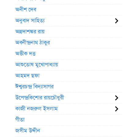
অনীশ দেব
অনুবাদ সাহিত্য
অন্নদাশঙ্কর রায়
অবনীন্দ্রনাথ ঠাকুর
অভীক দত্ত
আশুতোষ মুখোপাধ্যায়
আহমদ ছফা
ঈশ্বরচন্দ্র বিদ্যাসাগর
উপেন্দ্রকিশোর রায়চৌধুরী
কাজী নজরুল ইসলাম
গীতা
জসীম উদ্দীন