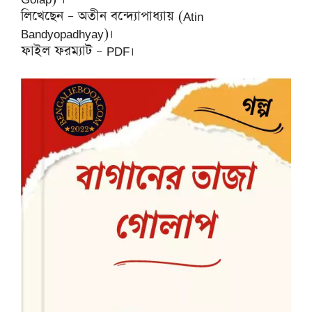
লিখেছেন – অতীন বন্দ্যোপাধ্যায় (Atin
Bandyopadhyay)।
ফাইল ফরম্যাট – PDF।